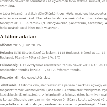
érdeklődő diákoknak bemutassák az egyetemen folyó szakmai munkát, és 
számukra.
A tábor folyamán a diákok délelőttönként egy közös, majd egy kiscsoportos 
előadáson vesznek részt. Ebéd után továbbra is szekciónkénti bontásban gy
többnyire az ELTE-n tartunk (pl. laborgyakorlat, planetárium, ásványtár).
foglalkozások közül lehet majd választani.
A tábor adatai:
Időpont:
2015. július 20–26.
Helyszín:
ELTE Eötvös József Collegium, 1118 Budapest, Ménesi út 11–13.
Budapest, Pázmány Péter sétány 1/A, 1/C
Célközönség:
A 12 évfolyamos rendszerben tanuló diákok közül a 10. és 11
rendszerben tanulók közül a 11. és 12. évfolyam tanulói.
Részvételi díj:
Még egyeztetés alatt
Jelentkezés:
A táborba való jelentkezéshez a pályázó diákoknak egy-egy esszé
megadott témák valamelyikéből (lásd alább). A témakörök feldolgozása izga
középiskolás diákok számára. A jelentkezők a felkészüléshez bármilyen sza
is konzultálhatnak, azonban mindenképpen önállóan alkotott szöveget váru
megértette a témakör alapjait, kérdéseit és a válaszok jelentőségét. A beé