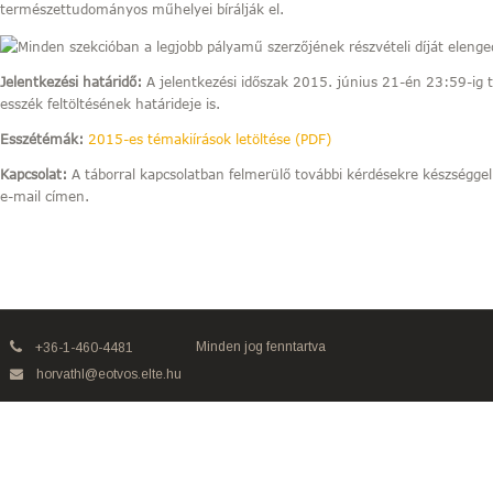
természettudományos műhelyei bírálják el.
Jelentkezési határidő:
A jelentkezési időszak 2015. június 21-én 23:59-ig ta
esszék feltöltésének határideje is.
Esszétémák:
2015-es témakiírások letöltése (PDF)
Kapcsolat:
A táborral kapcsolatban felmerülő további kérdésekre készségge
e-mail címen.
Minden jog fenntartva
+36-1-460-4481
horvathl@eotvos.elte.hu