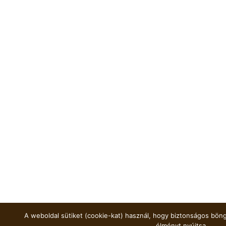
A weboldal sütiket (cookie-kat) használ, hogy biztonságos böng
élményt nyújtsa.