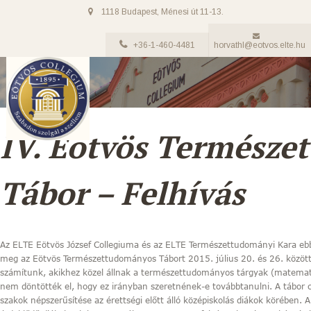
1118 Budapest, Ménesi út 11-13.
+36-1-460-4481
horvathl@eotvos.elte.hu
IV. Eötvös Termész
Tábor – Felhívás
Az ELTE Eötvös József Collegiuma és az ELTE Természettudományi Kara eb
meg az Eötvös Természettudományos Tábort 2015. július 20. és 26. közöt
számítunk, akikhez közel állnak a természettudományos tárgyak (matematika
nem döntötték el, hogy ez irányban szeretnének-e továbbtanulni. A tábor
szakok népszerűsítése az érettségi előtt álló középiskolás diákok körében. A