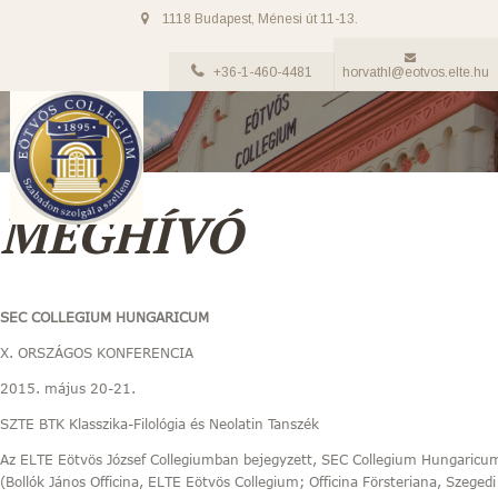
1118 Budapest, Ménesi út 11-13.
+36-1-460-4481
horvathl@eotvos.elte.hu
MEGHÍVÓ
SEC COLLEGIUM HUNGARICUM
X. ORSZÁGOS KONFERENCIA
2015. május 20-21.
SZTE BTK Klasszika-Filológia és Neolatin Tanszék
Az ELTE Eötvös József Collegiumban bejegyzett, SEC Collegium Hungaricu
(Bollók János Officina, ELTE Eötvös Collegium; Officina Försteriana, Sze