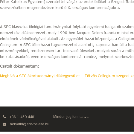
Péter Katolikus Egyetem) szeretettel várják az érdeklődőket a Szegedi 
szervezésében megrendezésre kerülő X. országos konferenciájukra.
A SEC klasszika-filológiai tanulmányokat folytató egyetemi hallgatók szakm
nemzetközi diákszervezet, mely 1990-ben Jacques Delors francia minisztere
elnökének védnökségével alakult. Az egyesület hazai központja, a Collegi
Collegium. A SEC több hazai tagszervezetet alapított, kapcsolatban áll a ha
intézményekkel, rendszeresen tart felolvasó üléseket, melyek során a műh
be kutatásaikról, évente országos konferenciát rendez, melynek szerkeszte
Csatolt dokumentum:
Meghívó a SEC ókortudományi diákegyesület – Eötvös Collegium szegedi ko
Minden jog fenntartva
+36-1-460-4481
horvathl@eotvos.elte.hu