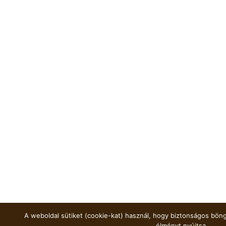
A weboldal sütiket (cookie-kat) használ, hogy biztonságos böng
élményt nyújtsa.