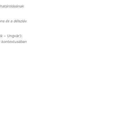
lehatárolásának
ans és a délszláv
k – Ungvár):
ó kontextusában