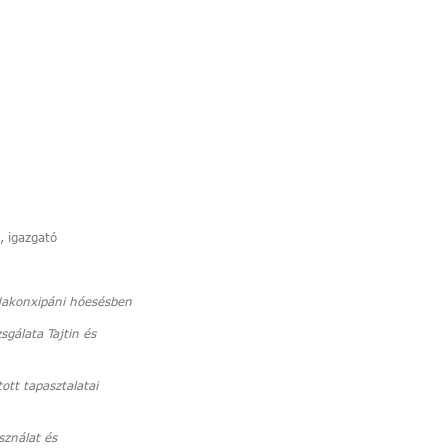
 igazgató
akonxipáni hóesésben
sgálata Tajtin és
tott tapasztalatai
sználat és