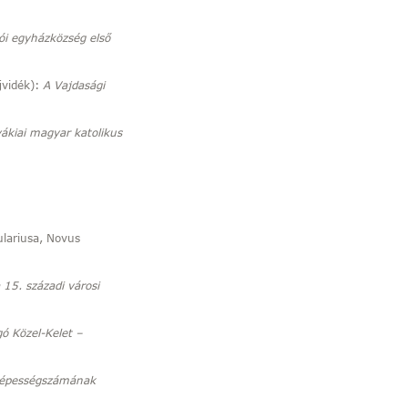
ziói egyházközség első
jvidék):
A Vajdasági
ákiai magyar katolikus
lariusa, Novus
5. századi városi
gó Közel-Kelet –
népességszámának