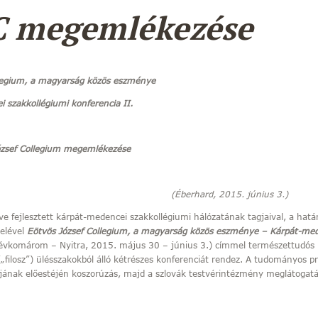
C megemlékezése
llegium, a magyarság közös eszménye
 szakkollégiumi konferencia II.
ózsef Collegium megemlékezése
hard, 2015. június 3.)
e fejlesztett kárpát-medencei szakkollégiumi hálózatának tagjaival, a határ
telével
Eötvös József Collegium, a magyarság közös eszménye – Kárpát-med
évkomárom – Nyitra, 2015. május 30 – június 3.) címmel természettudós 
„filosz”) ülésszakokból álló kétrészes konferenciát rendez. A tudományos 
jának előestéjén koszorúzás, majd a szlovák testvérintézmény meglátogatá