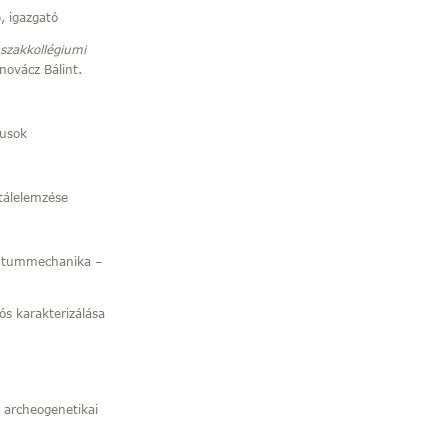
, igazgató
 szakkollégiumi
novácz Bálint.
musok
tálelemzése
antummechanika –
ós karakterizálása
 archeogenetikai