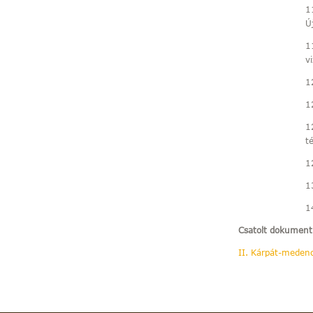
1
Ú
1
v
1
1
1
t
1
1
1
Csatolt dokumen
II. Kárpát-meden