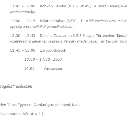
11:45 – 12:00 Konkoly Sándor (PTE – SzSzK):
A Balkán földrajzi 
problematikája
12:00 – 12:15 Balatoni Balázs (SZTE – EL):
Illír levelek: Arthur Ev
egység a brit politikai gondolkodásban
12:30 – 12:45 Dolenai Zsuzsanna (UNE Magyar Történelem Tanszé
Kisebbségi érdekérvényesítés a Kárpát- medencében az Európai Uni
12:45 – 13:00 Zárógondolatok
 – 14:00 Ebéd
 – Városnézés
Dögész” ülésszak
elye János Egyetem Gazdaságtudományok Kara
Révkomárom, Vár utca 2.)