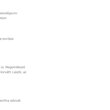
akkollégiumi
yetem
p-európai
r úr. Megemlékező
Horváth László, az
wirtha szlovák