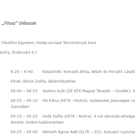
„Filosz” ülésszak
n Filozófus Egyetem, Közép-európai Tanulmányok Kara
Nyitra, Dražovská 4.)
8:20 – 8:40 Köszöntők: Komzsík Attila, dékán és Horváth László,
Elnök: Bárczi Zsófia, dékánhelyettes
08:40 – 08:55 Szalma Judit (ÚE BTK Magyar Tanszék – Újvidék):
N
08:55 – 09:10 Pál Edina (KETK –Nyitra):
Szókészleti jelenségek viz
Szeredben
09:10 – 09:25 Voda Zsófia (KETK –Nyitra):
A női identitás elhallga
Borbély Szilárd halálverseiben
09:25 – 09:40 Németh Ágnes Adél (ELTE – EC):
Szituatív nyelvha