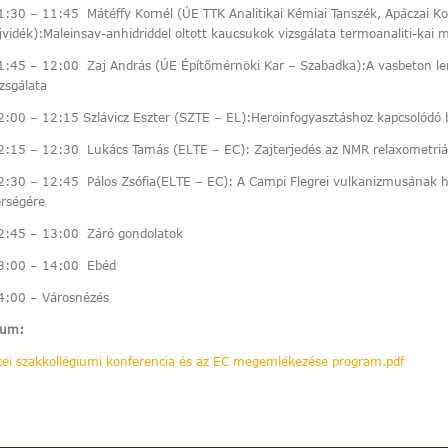
1:30 – 11:45 Mátéffy Kornél (ÚE TTK Analitikai Kémiai Tanszék, Apáczai Ko
jvidék):Maleinsav-anhidriddel oltott kaucsukok vizsgálata termoanaliti-kai 
1:45 – 12:00 Zaj András (ÚE Építőmérnöki Kar – Szabadka):A vasbeton le
izsgálata
2:00 – 12:15 Szlávicz Eszter (SZTE – EL):Heroinfogyasztáshoz kapcsolódó 
2:15 – 12:30 Lukács Tamás (ELTE – EC): Zajterjedés az NMR relaxometri
2:30 – 12:45 Pálos Zsófia(ELTE – EC): A Campi Flegrei vulkanizmusának 
érségére
2:45 – 13:00 Záró gondolatok
3:00 – 14:00 Ebéd
4:00 – Városnézés
tum:
cei szakkollégiumi konferencia és az EC megemlékezése program.pdf