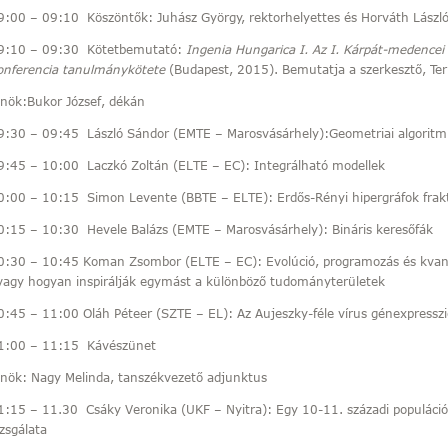
9:00 – 09:10 Köszöntők: Juhász György, rektorhelyettes és Horváth László
9:10 – 09:30 Kötetbemutató:
Ingenia Hungarica I. Az I. Kárpát-medencei
onferencia tanulmánykötete
(Budapest, 2015). Bemutatja a szerkesztő, Ter
lnök:Bukor József, dékán
9:30 – 09:45 László Sándor (EMTE – Marosvásárhely):Geometriai algorit
9:45 – 10:00 Laczkó Zoltán (ELTE – EC): Integrálható modellek
0:00 – 10:15 Simon Levente (BBTE – ELTE): Erdős-Rényi hipergráfok frak
0:15 – 10:30 Hevele Balázs (EMTE – Marosvásárhely): Bináris keresőfák
0:30 – 10:45 Koman Zsombor (ELTE – EC): Evolúció, programozás és kv
vagy hogyan inspirálják egymást a különböző tudományterületek
0:45 – 11:00 Oláh Péteer (SZTE – EL): Az Aujeszky-féle vírus génexpresszi
1:00 – 11:15 Kávészünet
lnök: Nagy Melinda, tanszékvezető adjunktus
1:15 – 11.30 Csáky Veronika (UKF – Nyitra): Egy 10-11. századi populáció
izsgálata