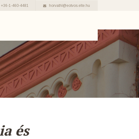
+36-1-460-4481
horvathl@eotvos.elte.hu
ia és