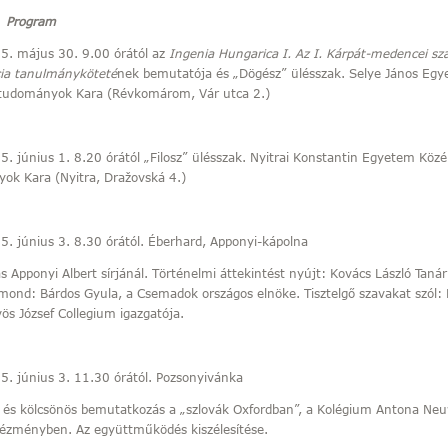
Program
május 30. 9.00 órától az
Ingenia Hungarica I.
Az I. Kárpát-medencei sz
ia tanulmányköteté
nek bemutatója és „Dögész” ülésszak. Selye János Eg
tudományok Kara (Révkomárom, Vár utca 2.)
únius 1. 8.20 órától „Filosz” ülésszak. Nyitrai Konstantin Egyetem Közé
ok Kara (Nyitra, Dražovská 4.)
únius 3. 8.30 órától. Éberhard, Apponyi-kápolna
s Apponyi Albert sírjánál. Történelmi áttekintést nyújt: Kovács László Taná
mond: Bárdos Gyula, a Csemadok országos elnöke. Tisztelgő szavakat szól: 
ös József Collegium igazgatója.
június 3. 11.30 órától. Pozsonyivánka
 és kölcsönös bemutatkozás a „szlovák Oxfordban”, a Kolégium Antona Neu
tézményben. Az együttműködés kiszélesítése.