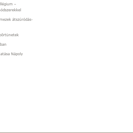
llégium –
módszerekkel
mezek átszúródás-
bőrtünetek
ában
hatása Nápoly