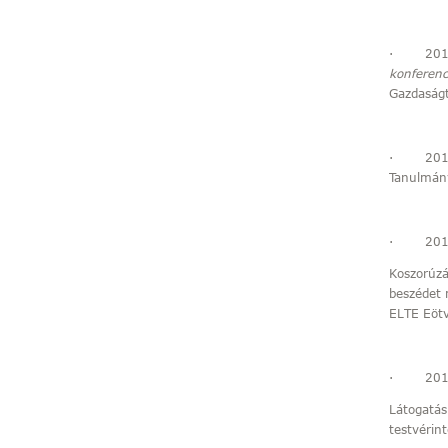
· 2015. 
konferenc
Gazdaság
· 2015. j
Tanulmány
· 2015. j
Koszorúzá
beszédet 
ELTE Eötv
· 2015. 
Látogatás
testvérin