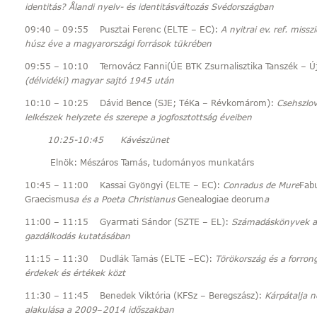
identitás? Ålandi nyelv- és identitásváltozás Svédországban
09:40 – 09:55 Pusztai Ferenc (ELTE – EC):
A nyitrai ev. ref. miss
húsz éve a magyarországi források tükrében
09:55 – 10:10 Ternovácz Fanni(ÚE BTK Zsurnalisztika Tanszék – Ú
(délvidéki) magyar sajtó 1945 után
10:10 – 10:25 Dávid Bence (SJE; TéKa – Révkomárom):
Csehszlov
lelkészek helyzete és szerepe a jogfosztottság éveiben
5-10:45 Kávészünet
 Mészáros Tamás, tudományos munkatárs
10:45 – 11:00 Kassai Gyöngyi (ELTE – EC):
Conradus de Mure
Fabu
Graecismus
a
és a Poeta Christianus
Genealogiae deorum
a
11:00 – 11:15 Gyarmati Sándor (SZTE – EL):
Számadáskönyvek a 1
gazdálkodás kutatásában
11:15 – 11:30 Dudlák Tamás (ELTE –EC):
Törökország és a forron
érdekek és értékek közt
11:30 – 11:45 Benedek Viktória (KFSz – Beregszász):
Kárpátalja 
alakulása a 2009
–
2014 időszakban