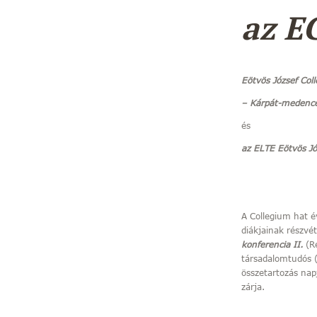
az E
Eötvös József Co
– Kárpát-medencei
és
az ELTE Eötvös J
(Éber
A Collegium hat év
diákjainak részvé
konferencia II.
(R
társadalomtudós (
összetartozás nap
zárja.