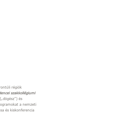
ontúli régiók
encei szakkollégiumi
(„dögész”) és
programokat a nemzeti
sa és kiskonferencia