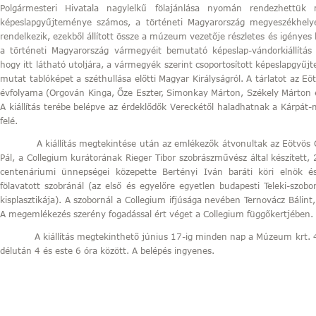
Polgármesteri Hivatala nagylelkű fölajánlása nyomán rendezhett
képeslapgyűjteménye számos, a történeti Magyarország megyeszékhelyei
rendelkezik, ezekből állított össze a múzeum vezetője részletes és igényes ka
a történeti Magyarország vármegyéit bemutató képeslap-vándorkiállítás 
hogy itt látható utoljára, a vármegyék szerint csoportosított képeslapgyűj
mutat tablóképet a széthullása előtti Magyar Királyságról. A tárlatot az E
évfolyama (Orgován Kinga, Őze Eszter, Simonkay Márton, Székely Márton és
A kiállítás terébe belépve az érdeklődők Vereckétől haladhatnak a Kárpát
felé.
A kiállítás megtekintése után az emlékezők átvonultak az Eötvös Colle
Pál, a Collegium kurátorának Rieger Tibor szobrászművész által készített
centenáriumi ünnepségei közepette Bertényi Iván baráti köri elnök és
fölavatott szobránál (az első és egyelőre egyetlen budapesti Teleki-szobor,
kisplasztikája). A szobornál a Collegium ifjúsága nevében Ternovácz Bálin
A megemlékezés szerény fogadással ért véget a Collegium függőkertjében.
A kiállítás megtekinthető június 17-ig minden nap a Múzeum krt. 4. 
délután 4 és este 6 óra között. A belépés ingyenes.