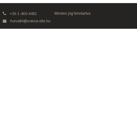
Minden jog fenntartva
+36-1-460-4481
horvathl@eotvos.elte.hu