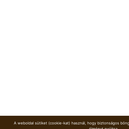
A weboldal sütiket (cookie-kat) használ, hogy biztonságos böng
élményt nyújtsa.