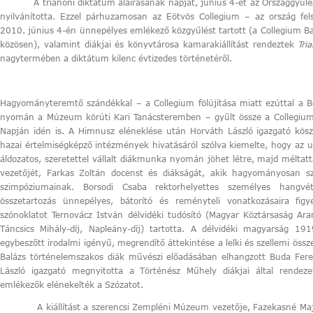
A trianoni diktátum aláírásának napját, június 4-ét az Országgyűlés
nyilvánította. Ezzel párhuzamosan az Eötvös Collegium – az ország fel
2010. június 4-én ünnepélyes emlékező közgyűlést tartott (a Collegium Ba
közösen), valamint diákjai és könyvtárosa kamarakiállítást rendeztek
Tri
nagytermében a diktátum kilenc évtizedes történetéről.
Hagyományteremtő szándékkal – a Collegium fölújítása miatt ezúttal a B
nyomán a Múzeum körúti Kari Tanácsteremben – gyűlt össze a Collegium 
Napján idén is. A Himnusz eléneklése után Horváth László igazgató kösz
hazai értelmiségképző intézmények hivatásáról szólva kiemelte, hogy az ut
áldozatos, szeretettel vállalt diákmunka nyomán jöhet létre, majd mélta
vezetőjét, Farkas Zoltán docenst és diákságát, akik hagyományosan s
szimpóziumainak. Borsodi Csaba rektorhelyettes személyes hangvé
összetartozás ünnepélyes, bátorító és reményteli vonatkozásaira fi
szónoklatot Ternovácz István délvidéki tudósító (Magyar Köztársaság Ar
Táncsics Mihály-díj, Napleány-díj) tartotta. A délvidéki magyarság 191
egybeszőtt irodalmi igényű, megrendítő áttekintése a lelki és szellemi össz
Balázs történelemszakos diák művészi előadásában elhangzott Buda Fe
László igazgató megnyitotta a Történész Műhely diákjai által rendez
emlékezők elénekelték a Szózatot.
A kiállítást a szerencsi Zempléni Múzeum vezetője, Fazekasné Majoro