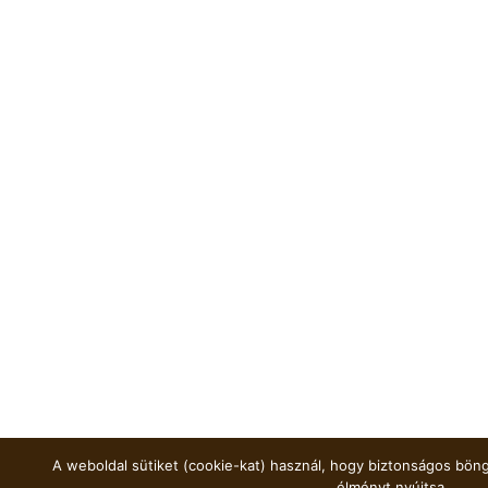
A weboldal sütiket (cookie-kat) használ, hogy biztonságos böng
élményt nyújtsa.