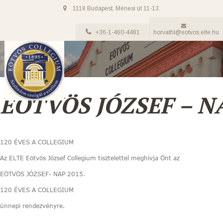
1118 Budapest, Ménesi út 11-13.
+36-1-460-4481
horvathl@eotvos.elte.hu
EÖTVÖS JÓZSEF – NA
120 ÉVES A COLLEGIUM
Az ELTE Eötvös József Collegium tisztelettel meghívja Önt az
EÖTVÖS JÓZSEF- NAP 2015.
120 ÉVES A COLLEGIUM
ünnepi rendezvényre.