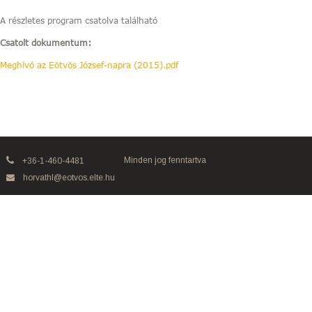
A részletes program csatolva található
Csatolt dokumentum:
Meghívó az Eötvös József-napra (2015).pdf
Minden jog fenntartva
+36-1-460-4481
horvathl@eotvos.elte.hu