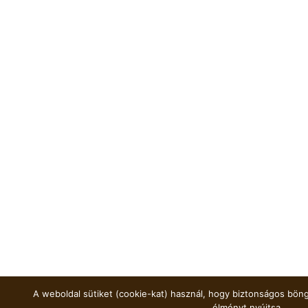
A weboldal sütiket (cookie-kat) használ, hogy biztonságos böng
élményt nyújtsa.