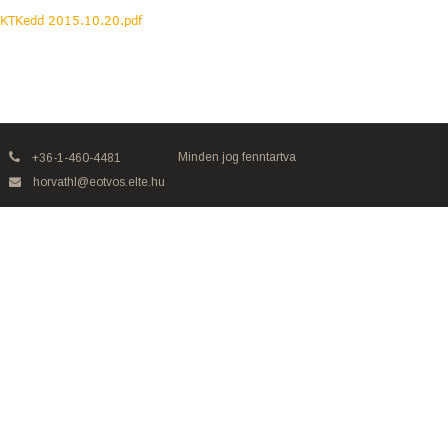
KTKedd 2015.10.20.pdf
Minden jog fenntartva
+36-1-460-4481
horvathl@eotvos.elte.hu