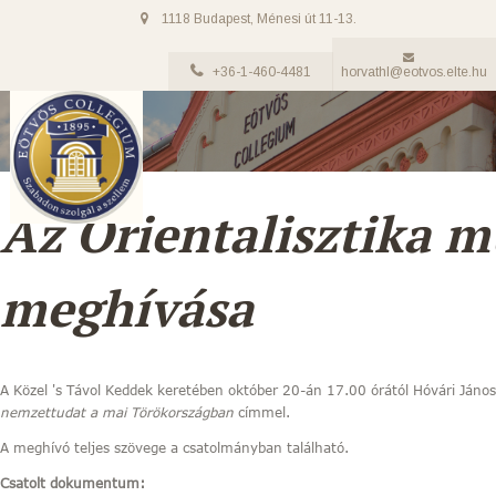
1118 Budapest, Ménesi út 11-13.
+36-1-460-4481
horvathl@eotvos.elte.hu
Az Orientalisztika 
meghívása
A Közel 's Távol Keddek keretében október 20-án 17.00 órától Hóvári János
nemzettudat a mai Törökországban
címmel.
A meghívó teljes szövege a csatolmányban található.
Csatolt dokumentum: