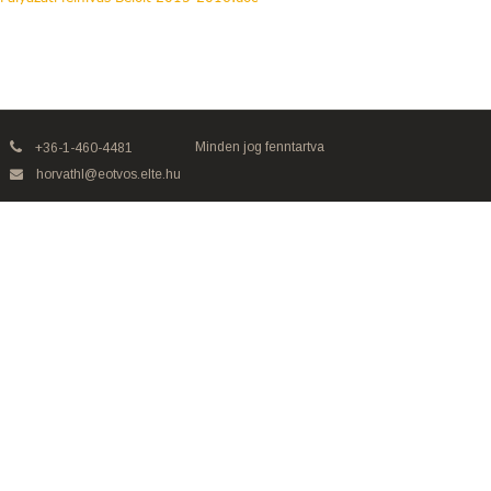
Minden jog fenntartva
+36-1-460-4481
horvathl@eotvos.elte.hu