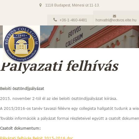
1118 Budapest, Ménesi út 11-13.
+36-1-460-4481
horvathl@eotvos.elte.hu
Pályázati felhívás
Beloiti ösztöndíjpályázat
2015. november 2-tól él az idei beloiti ösztöndíjpályázat kiírása.
A 2015/2016-os tanév tavaszi félévre egy collegista hallgatót tudunk a wisc
További információk a pályázat formai részleteivel együtt a csatolt dokum
Csatolt dokumentum:
Pályázati felhívás Beloit 2015-2016.doc