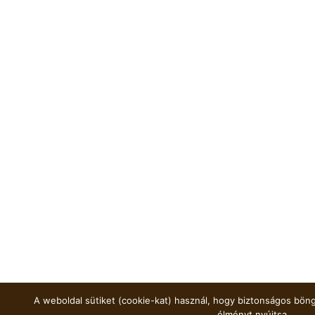
A weboldal sütiket (cookie-kat) használ, hogy biztonságos böng
élményt nyújtsa.