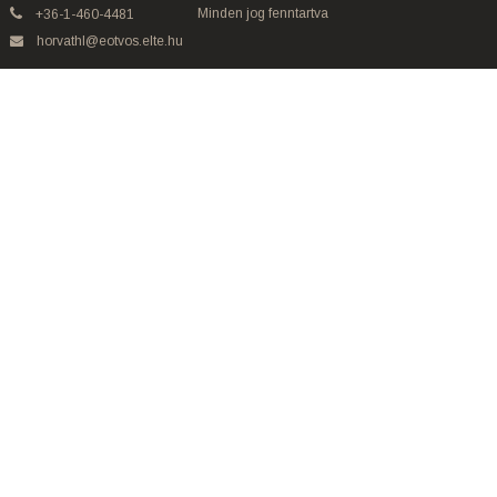
Minden jog fenntartva
+36-1-460-4481
horvathl@eotvos.elte.hu