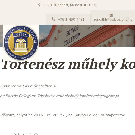
1118 Budapest, Ménesi út 11-13.
+36-1-460-4481
horvathl@eotvos.elte.hu
Történész műhely ko
Konferencia Clio műhelyében II.
Az Eötvös Collegium Történész műhelyének konferenciaprogramja
Időpont, helyszín: 2016. 02. 26–27., az Eötvös Collegium nagyterme
2016. 02. 26.