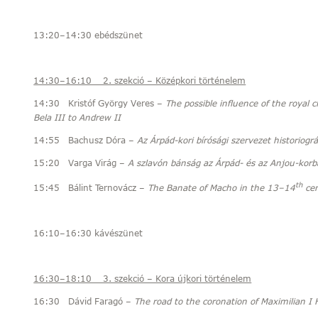
13:20–14:30 ebédszünet
14:30–16:10 2. szekció – Középkori történelem
14:30 Kristóf György Veres –
The possible influence of the royal 
Bela III to Andrew II
14:55 Bachusz Dóra –
Az Árpád-kori bírósági szervezet historiográ
15:20 Varga Virág –
A szlavón bánság az Árpád- és az Anjou-korban
th
15:45 Bálint Ternovácz –
T
he Banate of Macho in the 13–14
cen
16:10–16:30 kávészünet
16:30–18:10 3. szekció – Kora újkori történelem
16:30 Dávid Faragó –
The road to the coronation of Maximilian I