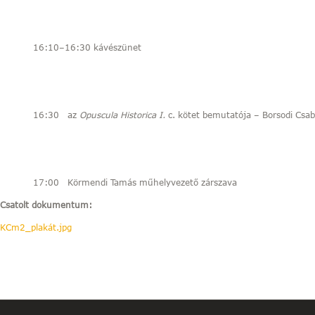
16:10–16:30 kávészünet
16:30 az
Opuscula Historica I.
c. kötet bemutatója – Borsodi Csa
17:00 Körmendi Tamás műhelyvezető zárszava
Csatolt dokumentum:
KCm2_plakát.jpg