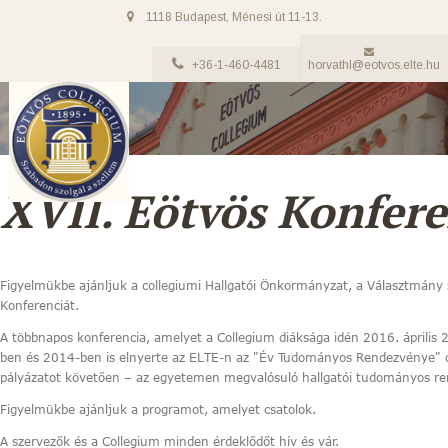
1118 Budapest, Ménesi út 11-13.
+36-1-460-4481
horvathl@eotvos.elte.hu
XVII. Eötvös Konfere
Figyelmükbe ajánljuk a collegiumi Hallgatói Önkormányzat, a Választmány
Konferenciát.
A többnapos konferencia, amelyet a Collegium diáksága idén 2016. áprili
ben és 2014-ben is elnyerte az ELTE-n az "Év Tudományos Rendezvénye" d
pályázatot követően – az egyetemen megvalósuló hallgatói tudományos re
Figyelmükbe ajánljuk a programot, amelyet csatolok.
A szervezők és a Collegium minden érdeklődőt hív és vár.