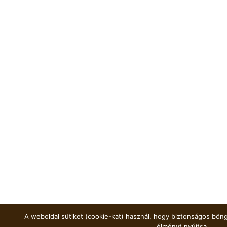
A weboldal sütiket (cookie-kat) használ, hogy biztonságos böng
élményt nyújtsa.