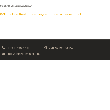
Csatolt dokumentum:
XVII. Eötvös Konferencia program- és absztrakfüzet.pdf
Minden jog fenntartva
+36-1-460-4481
horvathl@eotvos.elte.hu