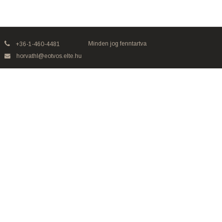
Minden jog fenntartva
+36-1-460-4481
horvathl@eotvos.elte.hu