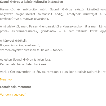
Szondi György a Bolgár Kulturális Intézetben
Harmincöt év mőfordítói múlt. Szondi György először készített vá
négyszáz bolgár szerzőt tolmácsolt eddig), amelynek mustráját a
V
egybegyűjtve a magyar olvasónak.
A népdaloktól, majd Paiszij Hilendarszkitól a klasszikusokon át a mai 
próza- és drámarészletek, gondolatok – a bemutatandó kötet egyfajt
A könyvet értékeli:
Bognár Antal író, szerkesztő,
szemelvényeket olvasnak fel belőle – többen.
Az esten Szondi György is jelen lesz.
Kérdezheti: bárki. Felel: bárkinek.
Várjuk Önt november 25-én, csütörtökön 17.30-kor a Bolgár Kulturális Int
Meghívó
Csatolt dokumentum:
Vandorviragok.pdf