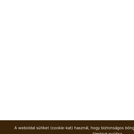
A weboldal sütiket (cookie-kat) használ, hogy biztonságos böng
élményt nyújtsa.