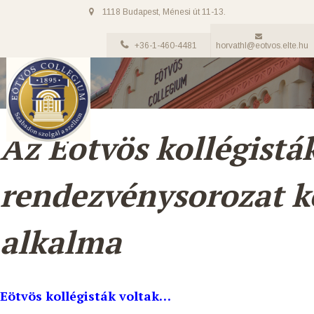
1118 Budapest, Ménesi út 11-13.
+36-1-460-4481
horvathl@eotvos.elte.hu
Az Eötvös kollégistá
rendezvénysorozat k
alkalma
Eötvös kollégisták voltak…