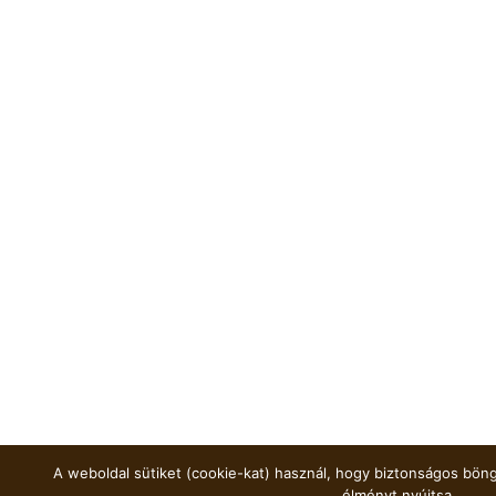
A weboldal sütiket (cookie-kat) használ, hogy biztonságos böng
élményt nyújtsa.