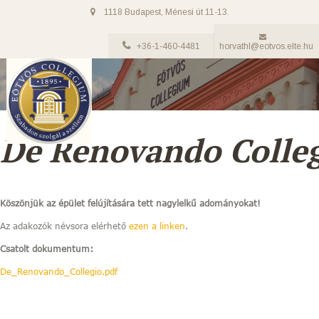
1118 Budapest, Ménesi út 11-13.
+36-1-460-4481
horvathl@eotvos.elte.hu
De Renovando Colle
Köszönjük az épület felújítására tett nagylelkű adományokat!
Az adakozók névsora elérhető
ezen a linken
.
Csatolt dokumentum:
De_Renovando_Collegio.pdf