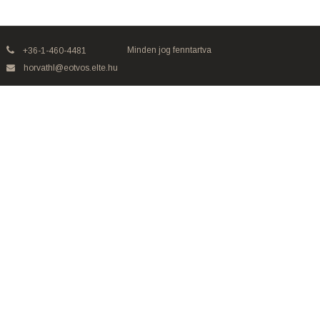
Minden jog fenntartva
+36-1-460-4481
horvathl@eotvos.elte.hu