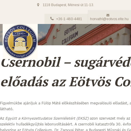
1118 Budapest, Ménesi út 11-13.
+36-1-460-4481
horvathl@eotvos.elte.hu
Csernobil – sugárvé
előadás az Eötvös C
Figyelmükbe ajánljuk a Fülöp Máté előkészítésében megvalósuló előadást,
látható.
Az
Együtt a Környezettudatos Szemléletért (EKSZ)
azon szervezet mely az
szelektív hulladékgyűjtés lebonyolításáért. A csernobili katasztrófa 30. év
helyszíne az Eötvös Collegium. Dr. Zagyvai Péter, a Budapesti Műszaki és