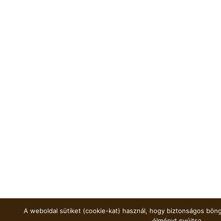
A weboldal sütiket (cookie-kat) használ, hogy biztonságos böng
élményt nyújtsa.