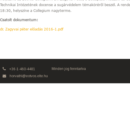
Technikai Intézetének docense a sugárvédelem témaköréről beszél. A rend
18:30, helyszíne a Collegium nagyterme.
Csatolt dokumentum:
dr. Zagyvai péter előadás 2016-1.pdf
Minden jog fenntartva
+36-1-460-4481
horvathl@eotvos.elte.hu