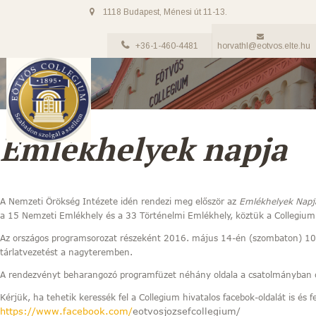
1118 Budapest, Ménesi út 11-13.
+36-1-460-4481
horvathl@eotvos.elte.hu
Emlékhelyek napja
A Nemzeti Örökség Intézete idén rendezi meg először az
Emlékhelyek Nap
a 15 Nemzeti Emlékhely és a 33 Történelmi Emlékhely, köztük a Collegium 
Az országos programsorozat részeként 2016. május 14-én (szombaton) 10.
tárlatvezetést a nagyteremben.
A rendezvényt beharangozó programfüzet néhány oldala a csatolmányban 
Kérjük, ha tehetik keressék fel a Collegium hivatalos facebok-oldalát is és
https://www.facebook.com/
eotvosjozsefcollegium/