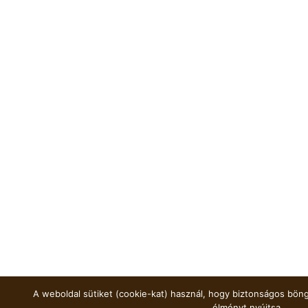
A weboldal sütiket (cookie-kat) használ, hogy biztonságos böng
élményt nyújtsa.