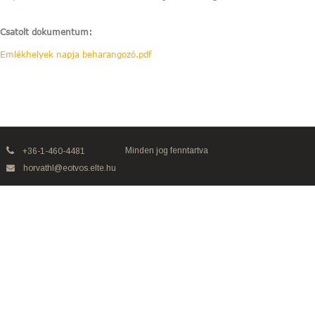
Csatolt dokumentum:
Emlékhelyek napja beharangozó.pdf
Minden jog fenntartva
+36-1-460-4481
horvathl@eotvos.elte.hu