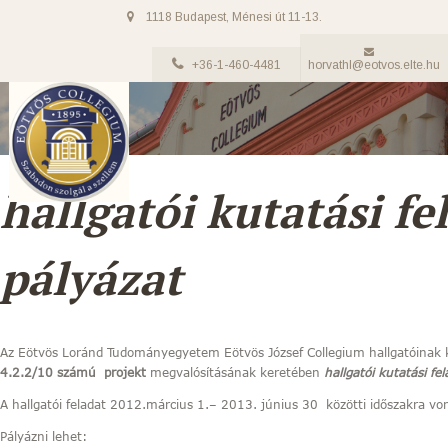
1118 Budapest, Ménesi út 11-13.
+36-1-460-4481
horvathl@eotvos.elte.hu
hallgatói kutatási fe
pályázat
Az Eötvös Loránd Tudományegyetem Eötvös József Collegium hallgatóinak ku
4.2.2/10 számú projekt
megvalósításának keretében
hallgatói kutatási fel
A hallgatói feladat 2012.március 1.– 2013. június 30 közötti időszakra 
Pályázni lehet: