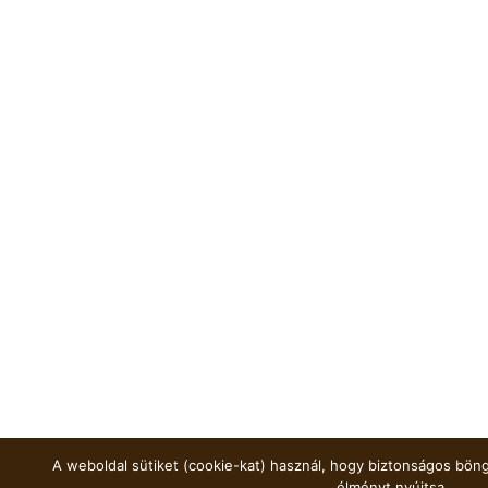
A weboldal sütiket (cookie-kat) használ, hogy biztonságos böng
élményt nyújtsa.