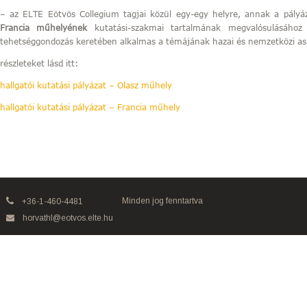
– az ELTE Eötvös Collegium tagjai közül egy-egy helyre, annak a pályá
Francia
műhelyének
kutatási-szakmai tartalmának megvalósulásához 
tehetséggondozás keretében alkalmas a témájának hazai és nemzetközi aspe
részleteket lásd itt:
hallgatói kutatási pályázat – Olasz műhely
hallgatói kutatási pályázat – Francia műhely
Minden jog fenntartva
+36-1-460-4481
horvathl@eotvos.elte.hu