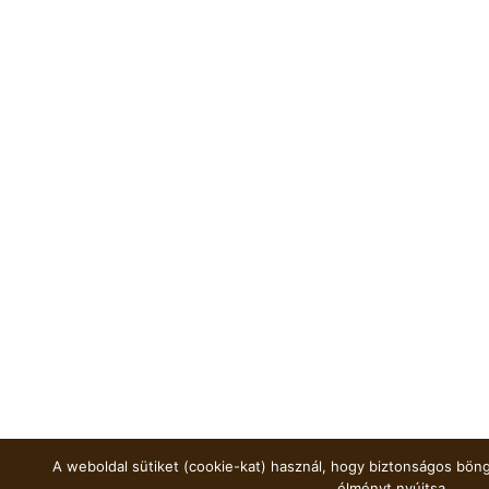
A weboldal sütiket (cookie-kat) használ, hogy biztonságos böng
élményt nyújtsa.