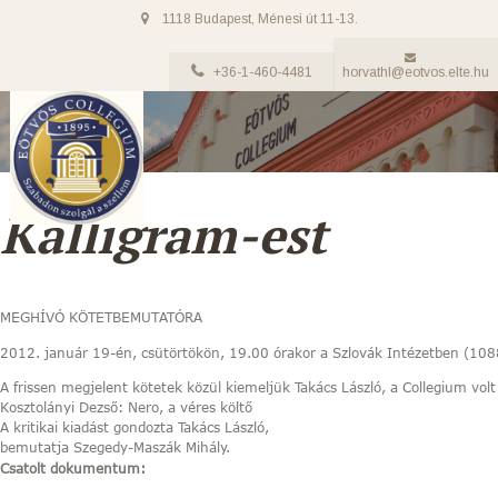
1118 Budapest, Ménesi út 11-13.
+36-1-460-4481
horvathl@eotvos.elte.hu
Kalligram-est
MEGHÍVÓ KÖTETBEMUTATÓRA
2012. január 19-én, csütörtökön, 19.00 órakor a Szlovák Intézetben (108
A frissen megjelent kötetek közül kiemeljük Takács László, a Collegium vol
Kosztolányi Dezső: Nero, a véres költő
A kritikai kiadást gondozta Takács László,
bemutatja Szegedy-Maszák Mihály.
Csatolt dokumentum: