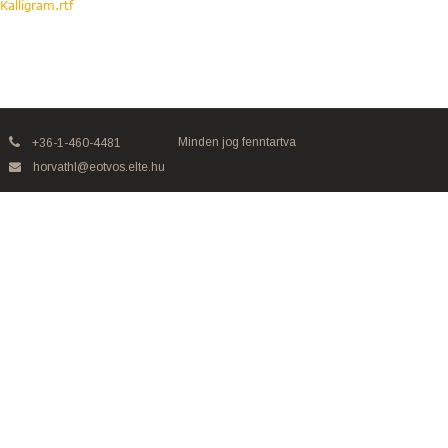
Kalligram.rtf
Minden jog fenntartva
+36-1-460-4481
horvathl@eotvos.elte.hu