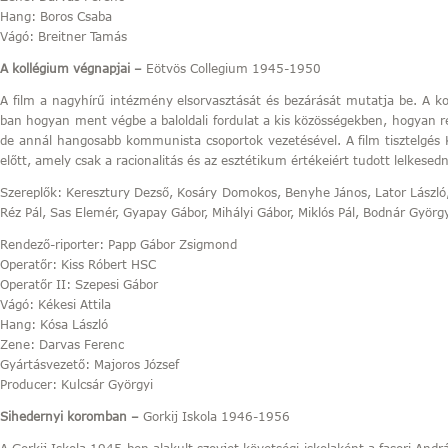
Hang: Boros Csaba
Vágó: Breitner Tamás
A kollégium végnapjai –
Eötvös Collegium 1945-1950
A film a nagyhírű intézmény elsorvasztását és bezárását mutatja be. A ko
ban hogyan ment végbe a baloldali fordulat a kis közösségekben, hogyan r
de annál hangosabb kommunista csoportok vezetésével. A film tisztelgés 
előtt, amely csak a racionalitás és az esztétikum értékeiért tudott lelkesedni
Szereplők: Keresztury Dezső, Kosáry Domokos, Benyhe János, Lator Lászl
Réz Pál, Sas Elemér, Gyapay Gábor, Mihályi Gábor, Miklós Pál, Bodnár György
Rendező-riporter: Papp Gábor Zsigmond
Operatőr: Kiss Róbert HSC
Operatőr II: Szepesi Gábor
Vágó: Kékesi Attila
Hang: Kósa László
Zene: Darvas Ferenc
Gyártásvezető: Majoros József
Producer: Kulcsár Györgyi
Sihedernyi koromban –
Gorkij Iskola 1946-1956