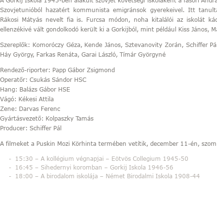
A Gorkij Iskola 1945-ben alakult szovjet követségi iskolaként a fasori Andr
Szovjetunióból hazatért kommunista emigránsok gyerekeivel. Itt tanulta
Rákosi Mátyás nevelt fia is. Furcsa módon, noha kitalálói az iskolát 
ellenzékivé vált gondolkodó került ki a Gorkijból, mint például Kiss János, 
Szereplők: Komoróczy Géza, Kende János, Sztevanovity Zorán, Schiffer Pál
Háy György, Farkas Renáta, Garai László, Tímár Györgyné
Rendező-riporter: Papp Gábor Zsigmond
Operatőr: Csukás Sándor HSC
Hang: Balázs Gábor HSE
Vágó: Kékesi Attila
Zene: Darvas Ferenc
Gyártásvezető: Kolpaszky Tamás
Producer: Schiffer Pál
A filmeket a Puskin Mozi Körhinta termében vetítik, december 11-én, szomb
15:30 – A kollégium végnapjai – Eötvös Collegium 1945-50
16:45 – Sihedernyi koromban – Gorkij Iskola 1946-56
18:00 – A birodalom iskolája – Német Birodalmi Iskola 1908-44