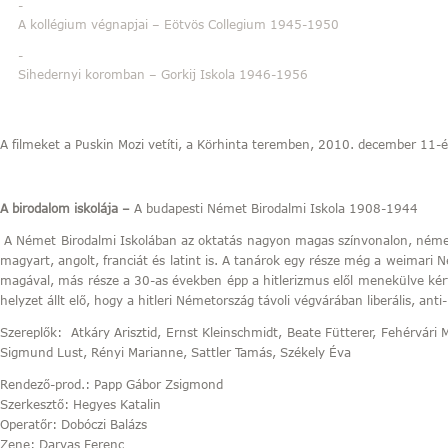
A kollégium végnapjai – Eötvös Collegium 1945-1950
Sihedernyi koromban – Gorkij Iskola 1946-1956
A filmeket a Puskin Mozi vetíti, a Körhinta teremben, 2010. december 11-
A birodalom iskolája –
A budapesti Német Birodalmi Iskola 1908-1944
A Német Birodalmi Iskolában az oktatás nagyon magas színvonalon, német 
magyart, angolt, franciát és latint is. A tanárok egy része még a weimari
magával, más része a 30-as években épp a hitlerizmus elől menekülve kérte 
helyzet állt elő, hogy a hitleri Németország távoli végvárában liberális, anti
Szereplők: Atkáry Arisztid, Ernst Kleinschmidt, Beate Fütterer, Fehérvári 
Sigmund Lust, Rényi Marianne, Sattler Tamás, Székely Éva
Rendező-prod.: Papp Gábor Zsigmond
Szerkesztő: Hegyes Katalin
Operatőr: Dobóczi Balázs
Zene: Darvas Ferenc