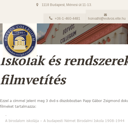
1118 Budapest, Ménesi út 11-13.
+36-1-460-4481
horvathl@eotvos.elte.hu
Iskolák és rendszere
filmvetítés
Ezzel a címmel jelent meg 3 dvd-s díszdobozban Papp Gábor Zsigmond doku
filmeket tartalmazza:
A birodalom iskolája – A budapesti Német Birodalmi Iskola 1908-1944