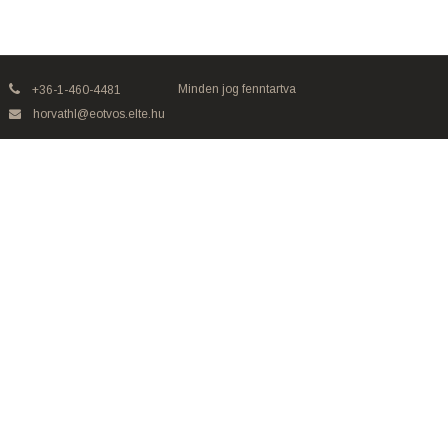
Minden jog fenntartva
+36-1-460-4481
horvathl@eotvos.elte.hu