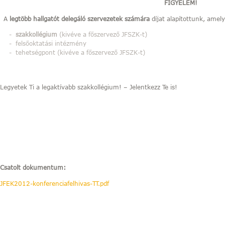
FIGYELEM!
A
legtöbb hallgatót delegáló szervezetek számára
díjat alapítottunk, amel
szakkollégium
(kivéve a főszervező JFSZK-t)
felsőoktatási intézmény
tehetségpont (kivéve a főszervező JFSZK-t)
Legyetek Ti a legaktívabb szakkollégium! – Jelentkezz Te is!
Csatolt dokumentum:
JFEK2012-konferenciafelhivas-TT.pdf