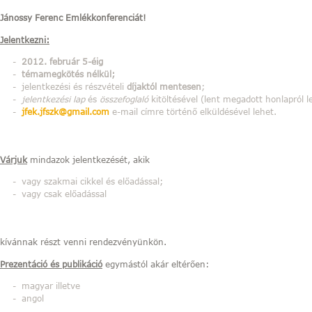
Jánossy Ferenc Emlékkonferenciát!
Jelentkezni:
2012. február 5-éig
témamegkötés nélkül;
jelentkezési és részvételi
díjaktól mentesen
;
jelentkezési lap
és
összefoglaló
kitöltésével (lent megadott honlapról l
jfek.jfszk@gmail.com
e-mail címre történő elküldésével lehet.
Várjuk
mindazok jelentkezését, akik
vagy szakmai cikkel és előadással;
vagy csak előadással
kívánnak részt venni rendezvényünkön.
Prezentáció és publikáció
egymástól akár eltérően:
magyar illetve
angol