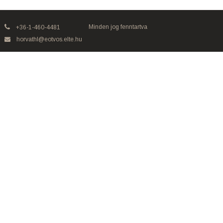
Minden jog fenntartva
+36-1-460-4481
horvathl@eotvos.elte.hu