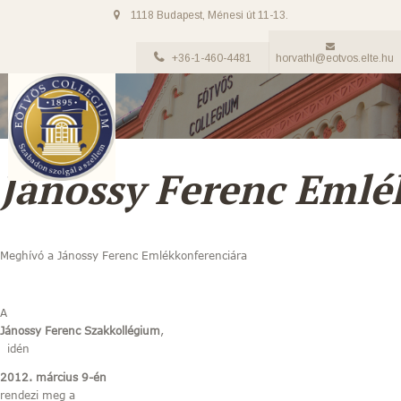
1118 Budapest, Ménesi út 11-13.
+36-1-460-4481
horvathl@eotvos.elte.hu
Jánossy Ferenc Emlé
Meghívó a Jánossy Ferenc Emlékkonferenciára
A
Jánossy Ferenc Szakkollégium
,
idén
2012. március 9-én
rendezi meg a