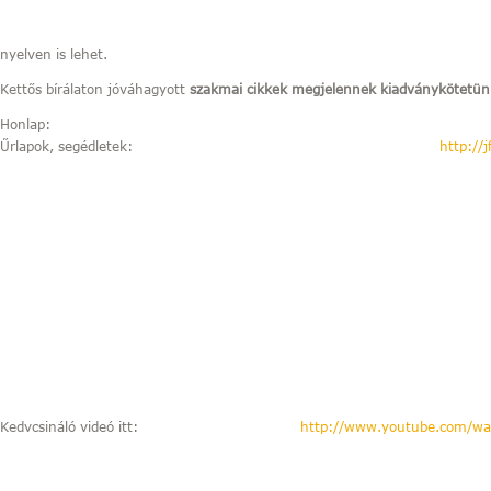
nyelven is lehet.
Kettős bírálaton jóváhagyott
szakmai cikkek megjelennek kiadványkötetün
Honlap:
Űrlapok, segédletek:
http://
Kedvcsináló videó itt:
http://www.youtube.com/wa