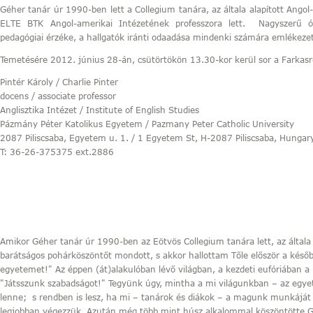
Géher tanár úr 1990-ben lett a Collegium tanára, az általa alapított Ango
ELTE BTK Angol-amerikai Intézetének professzora lett. Nagyszerű órá
pedagógiai érzéke, a hallgatók iránti odaadása mindenki számára emlékezete
Temetésére 2012. június 28-án, csütörtökön 13.30-kor kerül sor a Farkasr
Pintér Károly / Charlie Pinter
docens / associate professor
Anglisztika Intézet / Institute of English Studies
Pázmány Péter Katolikus Egyetem / Pazmany Peter Catholic University
2087 Piliscsaba, Egyetem u. 1. / 1 Egyetem St, H-2087 Piliscsaba, Hungar
T: 36-26-375375 ext.2886
Amikor Géher tanár úr 1990-ben az Eötvös Collegium tanára lett, az általa
barátságos pohárköszöntőt mondott, s akkor hallottam Tőle először a késő
egyetemet!" Az éppen (át)alakulóban lévő világban, a kezdeti eufóriában a
"Játsszunk szabadságot!" Tegyünk úgy, mintha a mi világunkban – az eg
lenne;
s rendben is lesz, ha mi – tanárok és diákok – a magunk munkáját t
legjobban végezzük. Azután még több mint húsz alkalommal köszöntötte Géh