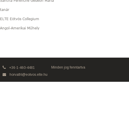
Sántha Ferencné Gedeon Mária
tanár
ELTE Eötvös Collegium
Angol-Amerikai Műhely
Minden jog fenntartva
+36-1-460-4481
horvathl@eotvos.elte.hu