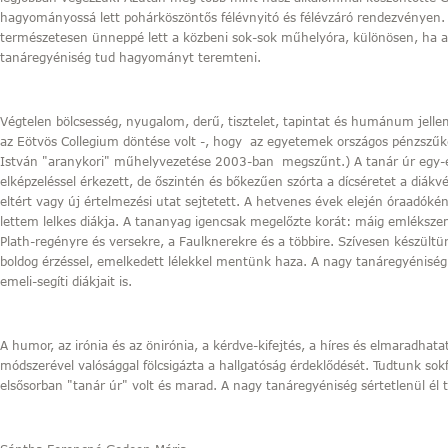
hagyományossá lett pohárköszöntős félévnyitó és félévzáró rendezvényen. Ü
természetesen ünneppé lett a közbeni sok-sok műhelyóra, különösen, ha a
tanáregyéniség tud hagyományt teremteni.
Végtelen bölcsesség, nyugalom, derű, tisztelet, tapintat és humánum jell
az Eötvös Collegium döntése volt -, hogy
az egyetemek országos pénzszűke
István "aranykori" műhelyvezetése 2003-ban
megszűnt.) A tanár úr egy-
elképzeléssel érkezett, de őszintén és bőkezűen szórta a dícséretet a diákv
eltért vagy új értelmezési utat sejtetett. A hetvenes évek elején óraadóké
lettem lelkes diákja. A tananyag igencsak megelőzte korát: máig emléksze
Plath-regényre és versekre, a Faulknerekre és a többire. Szívesen készültü
boldog érzéssel, emelkedett lélekkel mentünk haza. A nagy tanáregyéniség
emeli-segíti diákjait is.
A humor, az irónia és az önirónia, a kérdve-kifejtés, a híres és elmaradha
módszerével valósággal fölcsigázta a hallgatóság érdeklődését. Tudtunk sok
elsősorban "tanár úr" volt és marad. A nagy tanáregyéniség sértetlenül él