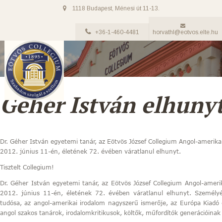
1118 Budapest, Ménesi út 11-13.
+36-1-460-4481
horvathl@eotvos.elte.hu
Gehér István elhuny
Dr. Géher István egyetemi tanár, az Eötvös József Collegium Angol-amerikai
2012. június 11-én, életének 72. évében váratlanul elhunyt.
Tisztelt Collegium!
Dr. Géher István egyetemi tanár, az Eötvös József Collegium Angol-amerik
2012. június 11-én, életének 72. évében váratlanul elhunyt. Személy
tudósa, az angol-amerikai irodalom nagyszerű ismerője, az Európa Kiadó egy
angol szakos tanárok, irodalomkritikusok, költők, műfordítók generációinak