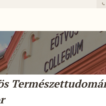
ös Természettudomá
r