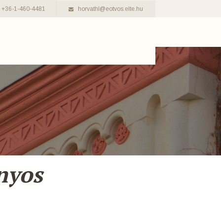
+36-1-460-4481
horvathl@eotvos.elte.hu
nyos