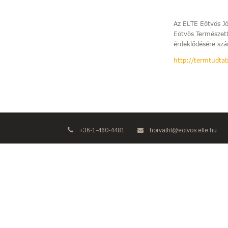
Az ELTE Eötvös J
Eötvös Természet
érdeklődésére szá
http://termtudtab
+36-1-460-4481
horvathl@eotvos.elte.hu