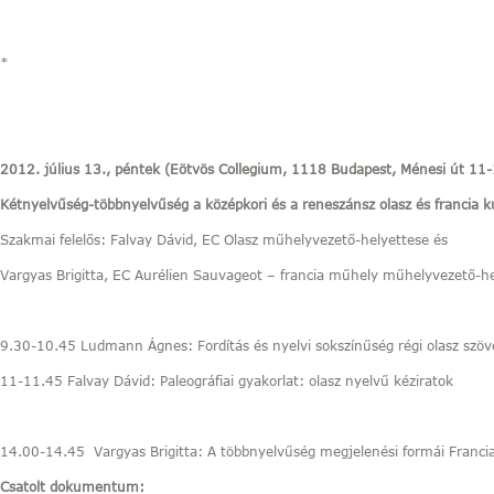
*
2012. július 13., péntek (Eötvös Collegium, 1118 Budapest, Ménesi út 11
Kétnyelvűség-többnyelvűség a középkori és a reneszánsz olasz és francia k
Szakmai felelős: Falvay Dávid, EC Olasz műhelyvezető-helyettese és
Vargyas Brigitta, EC Aurélien Sauvageot – francia műhely műhelyvezető-h
9.30-10.45 Ludmann Ágnes: Fordítás és nyelvi sokszínűség régi olasz szö
11-11.45 Falvay Dávid: Paleográfiai gyakorlat: olasz nyelvű kéziratok
14.00-14.45 Vargyas Brigitta: A többnyelvűség megjelenési formái Franci
Csatolt dokumentum: