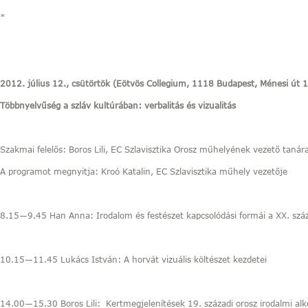
*
2012. július 12., csütörtök (Eötvös Collegium, 1118 Budapest, Ménesi út 
Többnyelvűség a szláv kultúrában: verbalitás és vizualitás
Szakmai felelős: Boros Lili, EC Szlavisztika Orosz műhelyének vezető tanár
A programot megnyitja: Kroó Katalin, EC Szlavisztika műhely vezetője
8.15―9.45 Han Anna: Irodalom és festészet kapcsolódási formái a XX. száz
10.15―11.45 Lukács István: A horvát vizuális költészet kezdetei
14.00―15.30 Boros Lili: Kertmegjelenítések 19. századi orosz irodalmi a