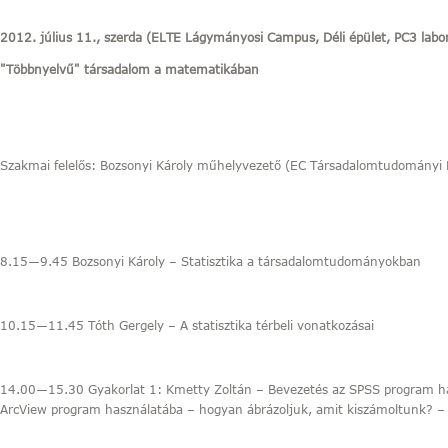
2012. július 11., szerda (ELTE Lágymányosi Campus, Déli épület, PC3 labo
"Többnyelvű" társadalom a matematikában
Szakmai felelős: Bozsonyi Károly műhelyvezető (EC Társadalomtudományi
8.15―9.45 Bozsonyi Károly – Statisztika a társadalomtudományokban
10.15―11.45 Tóth Gergely – A statisztika térbeli vonatkozásai
14.00―15.30 Gyakorlat 1: Kmetty Zoltán – Bevezetés az SPSS program ha
ArcView program használatába – hogyan ábrázoljuk, amit kiszámoltunk? –