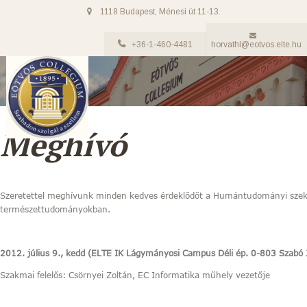
1118 Budapest, Ménesi út 11-13.
+36-1-460-4481
horvathl@eotvos.elte.hu
Meghívó
Szeretettel meghívunk minden kedves érdeklődőt a Humántudományi szek
természettudományokban.
2012. július 9., kedd (ELTE IK Lágymányosi Campus
Déli ép. 0-803 Szabó 
Szakmai felelős: Csörnyei Zoltán, EC Informatika műhely vezetője