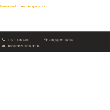
Humántudományi Program.doc
Minden jog fenntartva
+36-1-460-4481
horvathl@eotvos.elte.hu