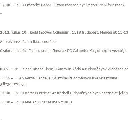
14.00―17.30 Prószéky Gábor : Számítógépes nyelvészet, gépi fordítások
*
2012. július 10., kedd (Eötvös Collegium, 1118 Budapest, Ménesi út 11-1
A nyelvhasználat jellegzetességei
Szakmai felelős: Feldné Knapp Ilona az EC Cathedra Magistrorum vezetője
8.15―9.45 Feldné Knapp Ilona: Kommunikáció a tudományok világában t
10.15―11.45 Perge Gabriella : A szóbeli tudományos nyelvhasználat
jellegzetességei
14.00―15.30 Kertes Patrícia: Az írásbeli tudományos nyelvhasználat jelleg
16.00―17.30 Marián Lívia: Műhelymunka
*