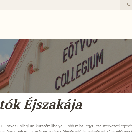
tók Éjszakája
E Eötvös Collegium kutatóműhelyei. Több mint, egytucat szervezeti egység,
nes forgatagban. Természettudósok (dögészek) és bölcsészek (filoszok) egy fe