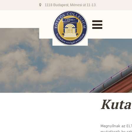
1118 Budapest, Ménesi út 11-13.
Kuta
Megnyílnak az ELT
mutatkozik be szí