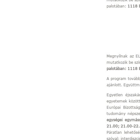
palotában:
1118 
Megnyílnak az EL
mutatkozik be szí
palotában: 1118 
A program tovább
ajánlott. Együtt
Egyetlen éjszak
egyetemek között 
Európai Bizottsá
tudomány népsze
egységei egymás
21.00; 21.00-22.
Páratlan lehetős
szóval: interdiszci