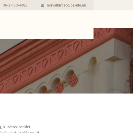
+36-1-460-4481
horvathl@eotvos.elte.hu
 kutatási terület
dél alatt, a Ménesi úti