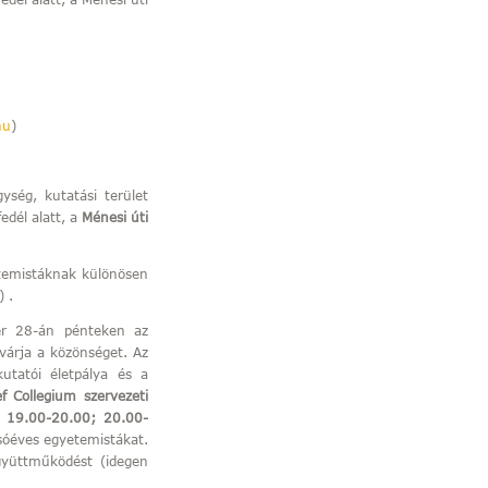
hu
)
ység, kutatási terület
edél alatt, a
Ménesi úti
etemistáknak különösen
) .
ber 28-án pénteken az
várja a közönséget. Az
utatói életpálya és a
f Collegium szervezeti
 19.00-20.00; 20.00-
lsóéves egyetemistákat.
gyüttműködést (idegen