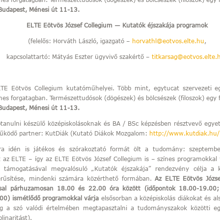
Budapest, Ménesi út 11-13.
ELTE Eötvös József Collegium ― Kutatók éjszakája programok
(felelős: Horváth László, igazgató –
horvathl@eotvos.elte.hu
,
kapcsolattartó: Mátyás Eszter ügyvivő szakértő –
titkarsag@eotvos.elte.
TE Eötvös Collegium kutatóműhelyei. Több mint, egytucat szervezeti eg
nes forgatagban. Természettudósok (dögészek) és bölcsészek (filoszok) egy f
Budapest, Ménesi út 11-13.
tanulni készülő középiskolásoknak és BA / BSc képzésben résztvevő egy
működő partner: KutDiák (Kutató Diákok Mozgalom:
http://www.kutdiak.hu/
ára idén is játékos és szórakoztató formát ölt a tudomány: szeptem
az ELTE – így az ELTE Eötvös József Collegium is – színes programokkal 
g támogatásával megvalósuló „Kutatók éjszakája” rendezvény célja a k
rűsítése, mindenki számára közérthető formában.
Az ELTE Eötvös Józse
sal párhuzamosan 18.00 és 22.00 óra között (időpontok 18.00-19.00;
00) ismétlődő programokkal várja
elsősorban a középiskolás diákokat és a
ég a szó valódi értelmében megtapasztalni a tudományszakok közötti e
plinaritást).