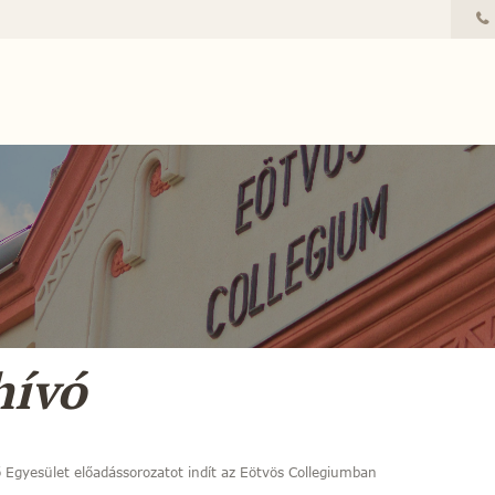
ívó
 Egyesület előadássorozatot indít az Eötvös Collegiumban