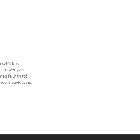
 esztétikus
és a növényzet
 még felújítható
endő megoldást is.