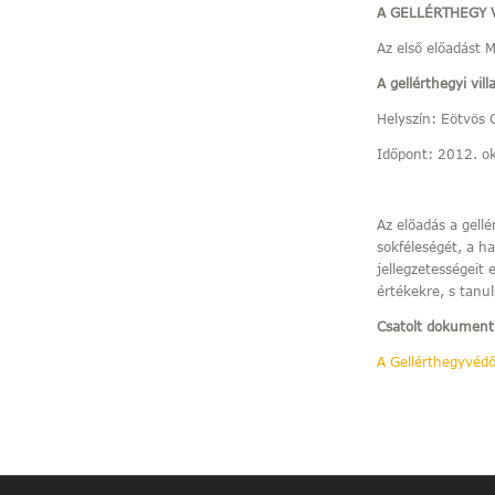
A GELLÉRTHEGY 
Az első előadást 
A gellérthegyi vi
Helyszín: Eötvös 
Időpont: 2012. ok
Az előadás a gellé
sokféleségét, a ha
jellegzetességeit 
értékekre, s tanu
Csatolt dokumen
A Gellérthegyvédő