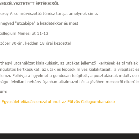
VESZÉLYEZTETETT ÉRTÉKEIRŐL
Mezey Alice művészettörténész tartja, amelynek címe:
llanegyed "utcaképe" a kezdetekkor és most
Collegium Ménesi út 11-13.
tóber 30-án, kedden 18 órai kezdettel
rthegyi utcahálózat kialakulását, az utcákat jellemző kerítések és támfalak
ngulatos kertkapukat, az utak és lépcsők míves kialakításait, a világítást 
elemzi. Felhívja a figyelmet a gondosan felújított, a pusztulásnak indult, de
lságul felvillant néhány újabban alkalmazott és a jövőben messziről elkerül
tum:
 Egyesület előadássorozatot indít az Eötvös Collegiumban.docx