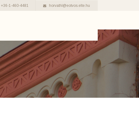
+36-1-460-4481
horvathl@eotvos.elte.hu