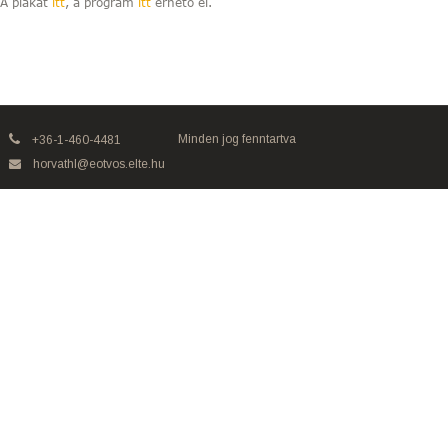
A plakát
itt
, a program
itt
érhető el.
Minden jog fenntartva
+36-1-460-4481
horvathl@eotvos.elte.hu