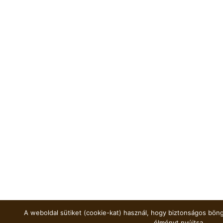
A weboldal sütiket (cookie-kat) használ, hogy biztonságos böng
élményt nyújtsa.