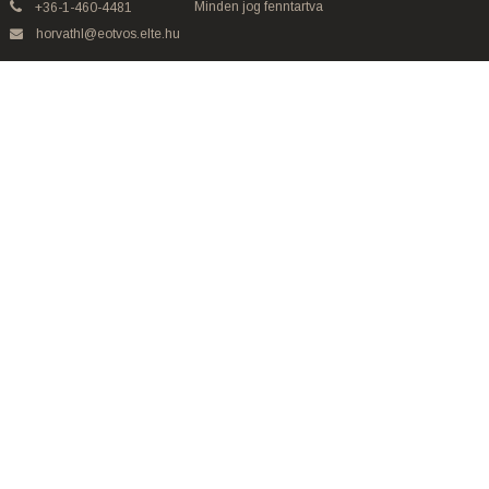
Minden jog fenntartva
+36-1-460-4481
horvathl@eotvos.elte.hu