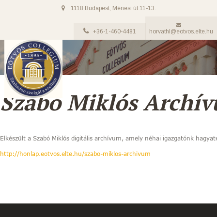
1118 Budapest, Ménesi út 11-13.
+36-1-460-4481
horvathl@eotvos.elte.hu
Szabó Miklós Archí
Elkészült a Szabó Miklós digitális archívum, amely néhai igazgatónk hagyat
http://honlap.eotvos.elte.hu/
szabo-miklos-archivum