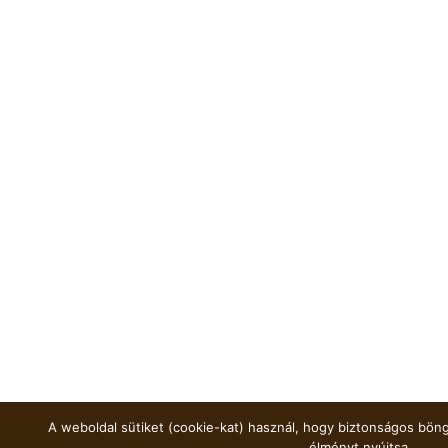
A weboldal sütiket (cookie-kat) használ, hogy biztonságos böng
élményt nyújtsa.