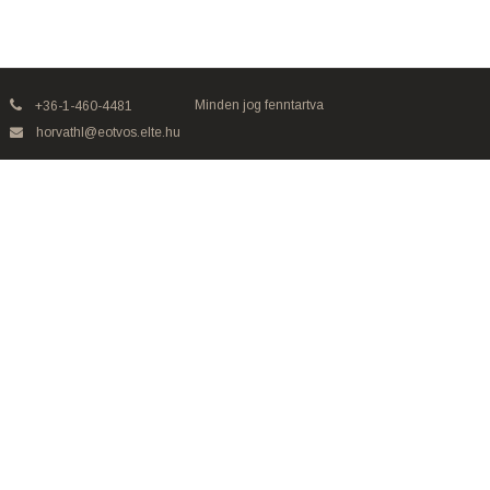
Minden jog fenntartva
+36-1-460-4481
horvathl@eotvos.elte.hu