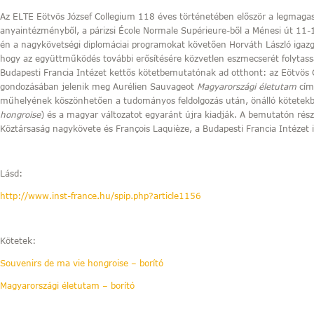
Az ELTE Eötvös József Collegium 118 éves történetében először a legmagas
anyaintézményből, a párizsi École Normale Supérieure-ből a Ménesi út 11-
én a nagykövetségi diplomáciai programokat követően Horváth László igazga
hogy az együttműködés további erősítésére közvetlen eszmecserét folytas
Budapesti Francia Intézet kettős kötetbemutatónak ad otthont: az Eötvös C
gondozásában jelenik meg Aurélien Sauvageot
Magyarországi életutam
cím
műhelyének köszönhetően a tudományos feldolgozás után, önálló kötetekbe 
hongroise
) és a magyar változatot egyaránt újra kiadják. A bemutatón rész
Köztársaság nagykövete és François Laquièze, a Budapesti Francia Intézet i
Lásd:
http://www.inst-france.hu/spip.php?article1156
Kötetek:
Souvenirs de ma vie hongroise – borító
Magyarországi életutam – borító