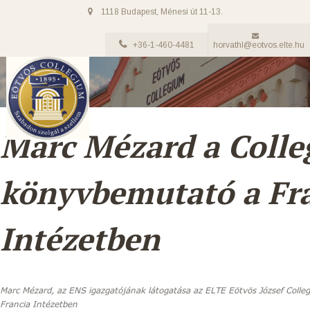
1118 Budapest, Ménesi út 11-13.
+36-1-460-4481
horvathl@eotvos.elte.hu
Marc Mézard a Coll
könyvbemutató a Fr
Intézetben
Marc Mézard, az ENS igazgatójának látogatása az ELTE Eötvös József Coll
Francia Intézetben