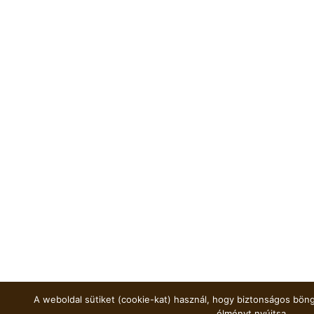
A weboldal sütiket (cookie-kat) használ, hogy biztonságos böng
élményt nyújtsa.