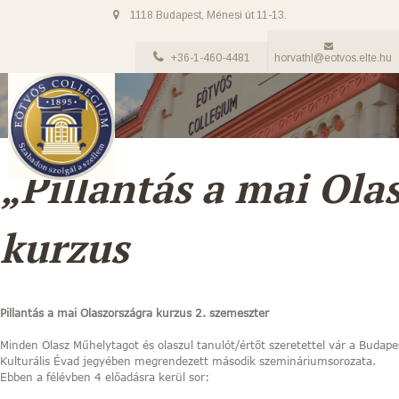
1118 Budapest, Ménesi út 11-13.
+36-1-460-4481
horvathl@eotvos.elte.hu
„Pillantás a mai Ola
kurzus
Pillantás a mai Olaszországra kurzus 2. szemeszter
Minden Olasz Műhelytagot és olaszul tanulót/értőt szeretettel vár a Budape
Kulturális Évad jegyében megrendezett második szemináriumsorozata.
Ebben a félévben 4 előadásra kerül sor: