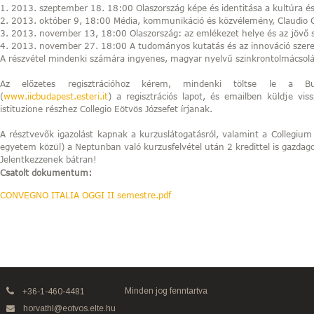
1. 2013. szeptember 18. 18:00 Olaszország képe és identitása a kultúra é
2. 2013. október 9, 18:00 Média, kommunikáció és közvélemény, Claudio
3. 2013. november 13, 18:00 Olaszország: az emlékezet helye és az jövő szí
4. 2013. november 27. 18:00 A tudományos kutatás és az innováció szer
A részvétel mindenki számára ingyenes, magyar nyelvű szinkrontolmácsolás
Az előzetes regisztrációhoz kérem, mindenki töltse le a Buda
(
www.iicbudapest.esteri.it
) a regisztrációs lapot, és emailben küldje vis
istituzione részhez Collegio Eötvös Józsefet írjanak.
A résztvevők igazolást kapnak a kurzuslátogatásról, valamint a Collegium h
egyetem közül) a Neptunban való kurzusfelvétel után 2 kredittel is gazdag
Jelentkezzenek bátran!
Csatolt dokumentum:
CONVEGNO ITALIA OGGI II semestre.pdf
Minden jog fenntartva
+36-1-460-4481
horvathl@eotvos.elte.hu