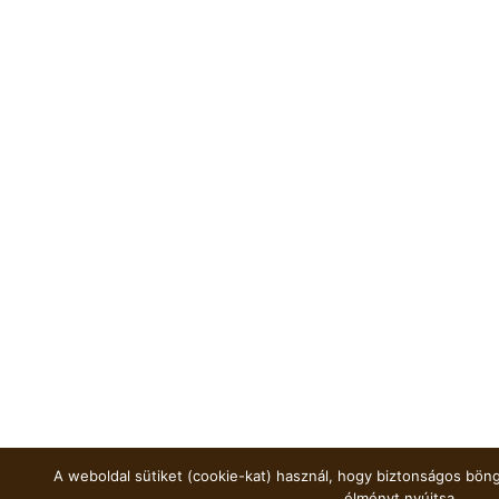
A weboldal sütiket (cookie-kat) használ, hogy biztonságos böng
élményt nyújtsa.