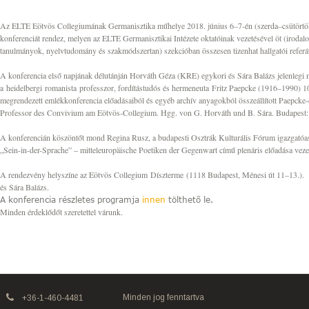
Az ELTE Eötvös Collegiumának Germanisztika műhelye 2018. június 6–7-én (szerda–csütörtök
konferenciát rendez, melyen az ELTE Germanisztikai Intézete oktatóinak vezetésével öt (irod
tanulmányok, nyelvtudomány és szakmódszertan) szekcióban összesen tizenhat hallgatói referá
A konferencia első napjának délutánján Horváth Géza (KRE) egykori és Sára Balázs jelenlegi 
a
heidelbergi
romanista professzor,
fordítástudós és hermeneuta Fritz Paepcke (1916–1990) 100
megrendezett emlékkonferencia előadásaiból és egyéb archív anyagokból összeállított Paepcke
Professor des Convivium am Eötvös-Collegium. Hgg. von G. Horváth und B. Sára. Budapest:
A konferencián köszöntőt mond Regina Rusz, a budapesti Osztrák Kulturális Fórum igazgató
„Sein-in-der-Sprache” – mitteleuropäische Poetiken der Gegenwart című plenáris előadása vezet
A rendezvény helyszíne az Eötvös Collegium Díszterme (1118 Budapest, Ménesi út 11–13.).
és Sára Balázs.
A konferencia részletes programja
innen
tölthető le.
Minden érdeklődőt szeretettel várunk.
Minden jog fenntartva
+36-1-460-4481