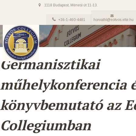
1118 Budapest, Ménesi út 11-13.
+36-1-460-4481
horvathl@eotvos.elte.hu
Germanisztikai
műhelykonferencia 
könyvbemutató az E
Collegiumban