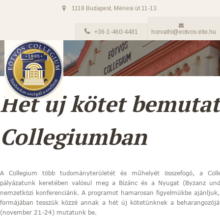
1118 Budapest, Ménesi út 11-13.
+36-1-460-4481
horvathl@eotvos.elte.hu
Hét új kötet bemutat
Collegiumban
A Collegium több tudományterületét és műhelyét összefogó, a Co
pályázatunk keretében valósul meg a Bizánc és a Nyugat (Byzanz und 
nemzetközi konferenciánk. A programot hamarosan figyelmükbe ajánljuk, 
formájában tesszük közzé annak a hét új kötetünknek a beharangozóját
(november 21-24) mutatunk be.