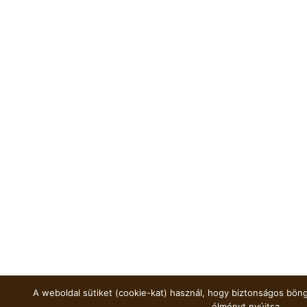
A weboldal sütiket (cookie-kat) használ, hogy biztonságos böng
élményt nyújtsa.