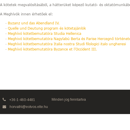
A kötetek megvalósításából, a hátterüket képező kutató- és oktatómunkából
A Meghívók innen érhetőek el:
Byzanz und das Abendland IV.
Quelle und Deutung program és kötetajánlók
Meghívó kötetbemutatóra Studia Hellenica
Meghivó kötetbemutatóra Nagylabú Berta és Parise Hercegnő történet
Meghívó kötetbemutatóra Italia nostra Studi filologici italo ungheresi
Meghívó kötetbemutatóra Byzance et l’Occident III.
Minden jog fenntartva
+36-1-460-4481
horvathl@eotvos.elte.hu