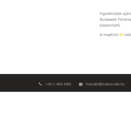
Figyelmükbe aján
Budapesti Főváro
köszönhető.
A meghívó
itt
talá
+36-1-460-4481
horvathl@eotvos.elte.hu