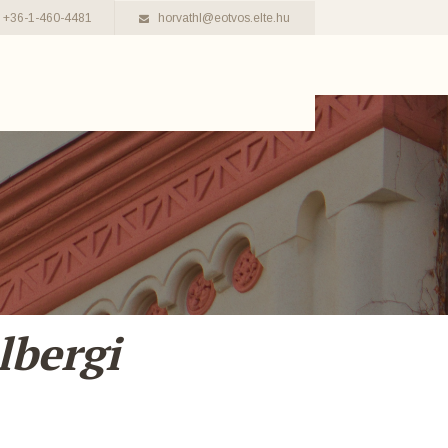
+36-1-460-4481
horvathl@eotvos.elte.hu
lbergi