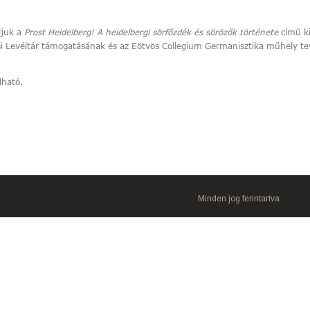
ljuk a
Prost Heidelberg! A heidelbergi sörfőzdék és sörözők története
című ki
si Levéltár támogatásának és az Eötvös Collegium Germanisztika műhely 
lható.
Minden jog fenntartva