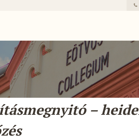
lításmegnyitó – heide
őzés