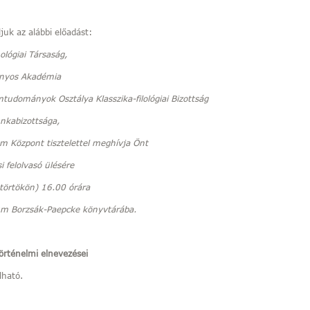
juk az alábbi előadást:
ológiai Társaság,
nyos Akadémia
mtudományok Osztálya Klasszika-filológiai Bizottság
unkabizottsága,
m Központ tisztelettel meghívja Önt
 felolvasó ülésére
törtökön) 16.00 órára
ium Borzsák-Paepcke könyvtárába.
örténelmi elnevezései
lható.