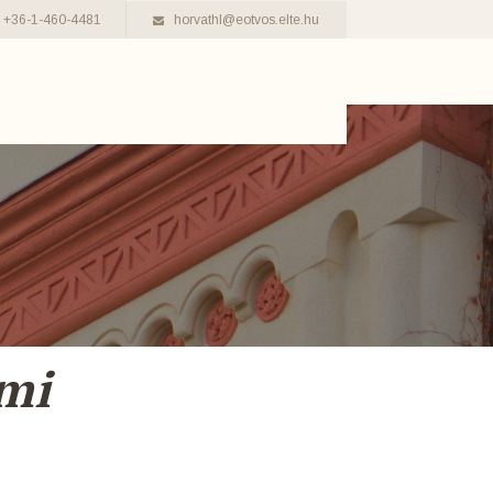
+36-1-460-4481
horvathl@eotvos.elte.hu
mi