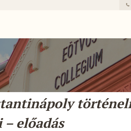
tantinápoly történel
i – előadás