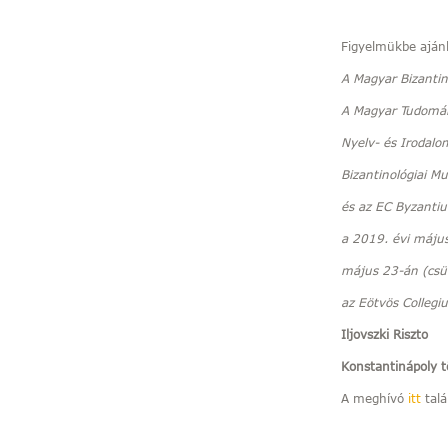
Figyelmükbe ajánl
A Magyar Bizantin
A Magyar Tudomá
Nyelv- és Irodalo
Bizantinológiai M
és az EC Byzantiu
a 2019. évi májusi
május 23-án (csü
az Eötvös Colleg
Iljovszki Riszto
Konstantinápoly t
A meghívó
itt
talá