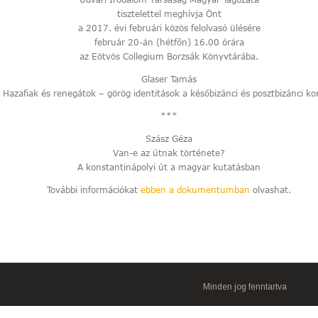
tisztelettel meghívja Önt
a 2017. évi februári közös felolvasó ülésére
február 20-án (hétfőn) 16.00 órára
az Eötvös Collegium Borzsák Könyvtárába.
Glaser Tamás
Hazafiak és renegátok – görög identitások a későbizánci és posztbizánci k
***
Szász Géza
Van-e az útnak története?
A konstantinápolyi út a magyar kutatásban
További információkat
ebben a dokumentumban
olvashat.
Minden jog fenntartva