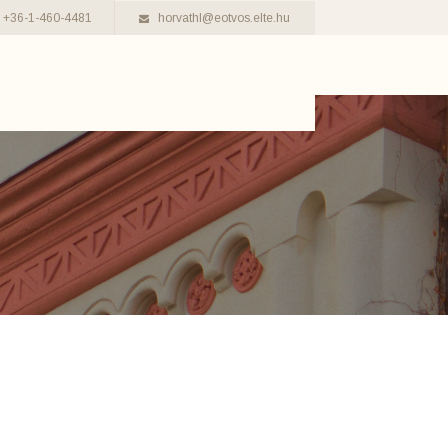
+36-1-460-4481
horvathl@eotvos.elte.hu