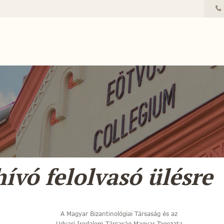
ívó felolvasó ülésre
A Magyar Bizantinológiai Társaság és az
Udvari Irodalom Társaság Magyar Tagozata