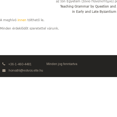
az Ión Egyetem (Ιόνιο Πανεπιστήμιο) p
Teaching Grammar by Question and
in Early and Late Byzantium
A meghívó
innen
tölthető le.
Minden érdeklődőt szeretettel várunk.
Minden jog fenntartva
+36-1-460-4481
horvathl@eotvos.elte.hu