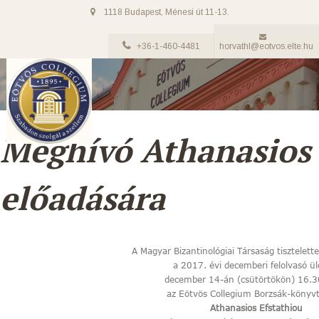
1118 Budapest, Ménesi út 11-13.
+36-1-460-4481
horvathl@eotvos.elte.hu
Meghívó Athanasios 
előadására
A Magyar Bizantinológiai Társaság tisztelett
a 2017. évi decemberi felolvasó ül
december 14-án (csütörtökön) 16.3
az Eötvös Collegium Borzsák-könyv
Athanasios Efstathiou