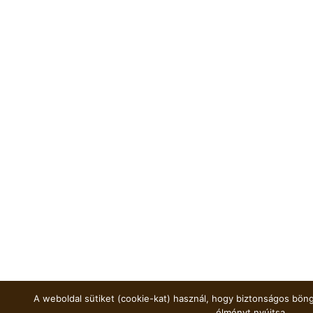
A weboldal sütiket (cookie-kat) használ, hogy biztonságos böng
élményt nyújtsa.