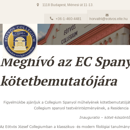
1118 Budapest, Ménesi út 11-13.
+36-1-460-4481
horvathl@eotvos.elte.hu
Meghívó az EC Span
kötetbemutatójára
Figyelmükbe ajánljuk a Collegium Spanyol műhelyének kötetbemutatóját,
Collegium spanyol testvérintézményének, a Residencia 
Inauguratio – kötet-köszöntő
Az Eötvös József Collegiumban a klasszikus- és modern filológiai tanulmány