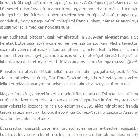
kezdetektől meghatározó szerepet játszanak. A
filo-logia
(ἡ φιλολογία) a be
bölcsészettudományok fundamentuma, egyszersmind a természettudomán
elengedhetetlen feltétele. Ebben a szellemben, európai távlatú, magyar g
gondoltuk, hogy a nagy múltú collegiumi francia, olasz, német és angol ny
stúdiumokat is meg kell honosítanunk.
Nem tudhattuk biztosan, csak remélhettük: a 2009-ben elvetett mag, a Sp
keretek biztosítása látványos eredménnyel szárba szökken. Aligha tévedtün
spanyol nyelvi oktatásnak is köszönhetően – amelyet Bubnó Hedvig Tanárnő
minden bizonnyal egyfajta várakozás is volt, lehetőséget kereső hallgatói
kibontakozást, teret nyerhetett. Közös anyanyelvünkön fogalmazva:
Quod 
Elhivatott oktatók és diákok nélkül azonban holmi igazgatói sejtések és ó
alapító műhelyvezetőnek, Faix Dóra Tanárnőnek, a kezdő évfolyamok veter
lelküket odaadó spanyol-műhelyes collegistáknak a nagyszerű munkát!
Magyar érdekű igyekezetünket a madridi Residencia de Estudiantes inté
európai horizontra emelte. A spanyol tehetséggondozó intézmény az Eötvö
spanyolországi központ, mint a Collegiumnak 1895 előtt mintát adó franc
testvérintézményünk, különösképp Alicia Gómez-Navarro Igazgató Asszony 
valamennyiünket ösztönöz.
Évszázadnál hosszabb történelmi távlatokat és három évtizednél hosszabb 
buzdítok: legyen ez a kötet a collegiumi spanyol stúdiumok manifestuma (