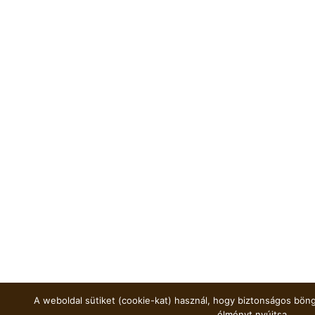
A weboldal sütiket (cookie-kat) használ, hogy biztonságos böng
élményt nyújtsa.