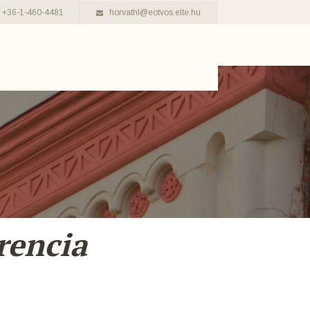
+36-1-460-4481
horvathl@eotvos.elte.hu
rencia