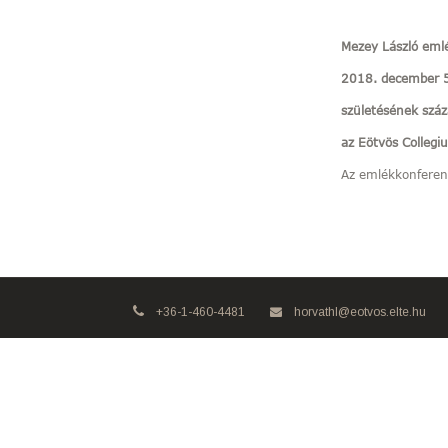
Mezey László eml
2018. december 5
születésének száz
az Eötvös Collegi
Az emlékkonferen
+36-1-460-4481
horvathl@eotvos.elte.hu