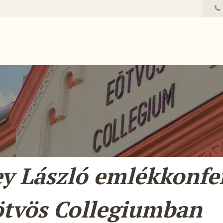
y László emlékkonfe
ötvös Collegiumban