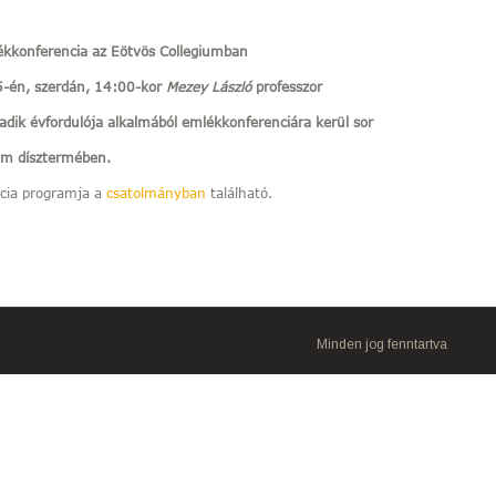
ékkonferencia az Eötvös Collegiumban
-én, szerdán, 14:00-kor
Mezey László
professzor
adik évfordulója alkalmából emlékkonferenciára kerül sor
um dísztermében.
cia programja a
csatolmányban
található.
Minden jog fenntartva