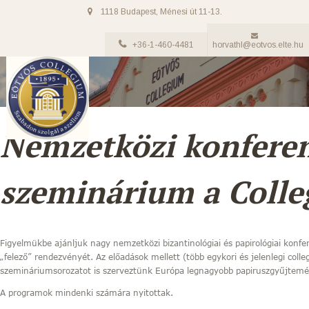
1118 Budapest, Ménesi út 11-13.
+36-1-460-4481
horvathl@eotvos.elte.hu
Nemzetközi konferen
szeminárium a Coll
Figyelmükbe ajánljuk nagy nemzetközi bizantinológiai és papirológiai konf
„felező” rendezvényét. Az előadások mellett (több egykori és jelenlegi collegi
szemináriumsorozatot is szerveztünk Európa legnagyobb papiruszgyűjtem
A programok mindenki számára nyitottak.