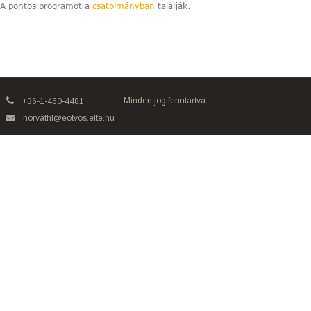
A pontos programot a
csatolmányban
találják.
Minden jog fenntartva
+36-1-460-4481
horvathl@eotvos.elte.hu