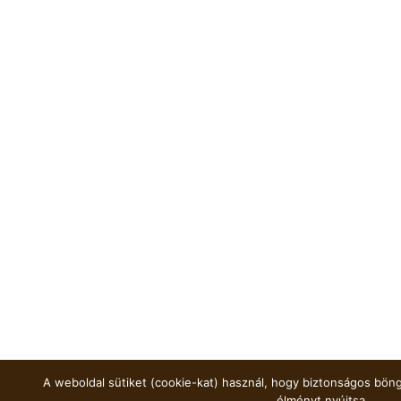
A weboldal sütiket (cookie-kat) használ, hogy biztonságos böng
élményt nyújtsa.