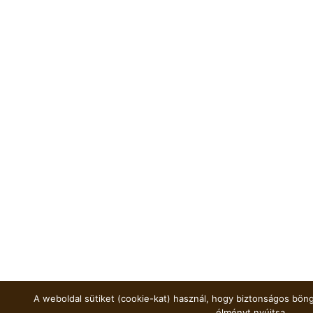
A weboldal sütiket (cookie-kat) használ, hogy biztonságos böng
élményt nyújtsa.