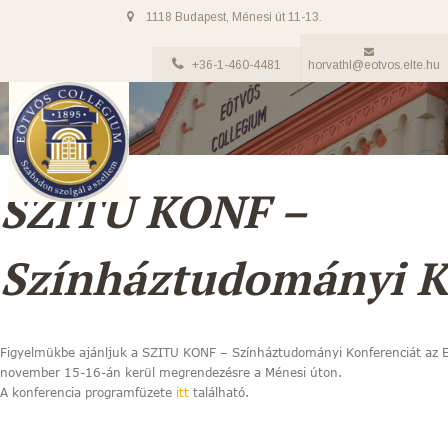
1118 Budapest, Ménesi út 11-13.
+36-1-460-4481
horvathl@eotvos.elte.hu
SZITU KONF –
Színháztudományi K
Figyelmükbe ajánljuk a SZITU KONF – Színháztudományi Konferenciát az E
november 15-16-án kerül megrendezésre a Ménesi úton.
A konferencia programfüzete
itt
található.