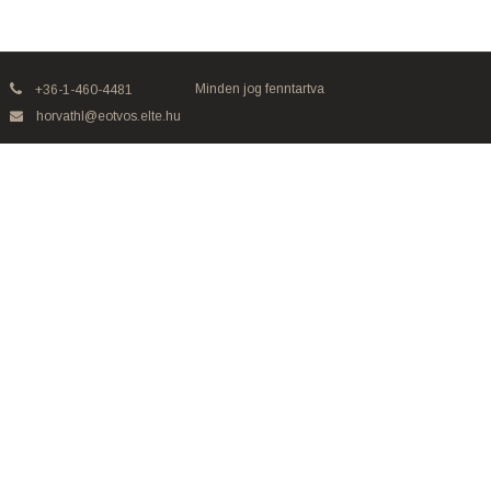
Minden jog fenntartva
+36-1-460-4481
horvathl@eotvos.elte.hu