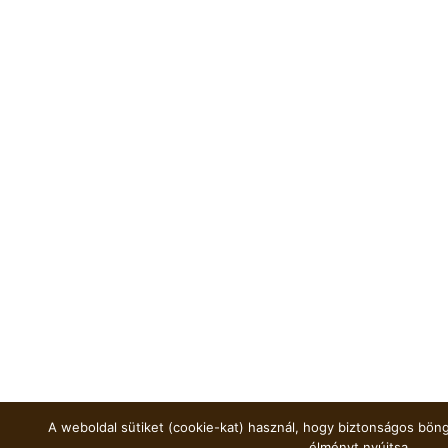
A weboldal sütiket (cookie-kat) használ, hogy biztonságos böng
élményt nyújtsa.