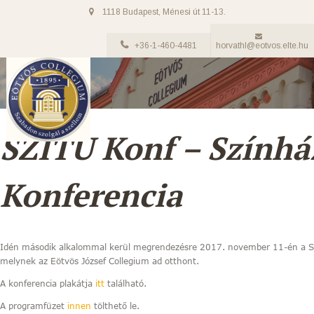
1118 Budapest, Ménesi út 11-13.
+36-1-460-4481
horvathl@eotvos.elte.hu
SZITU Konf – Szính
Konferencia
Idén második alkalommal kerül megrendezésre 2017. november 11-én a S
melynek az Eötvös József Collegium ad otthont.
A konferencia plakátja
itt
található.
A programfüzet
innen
tölthető le.