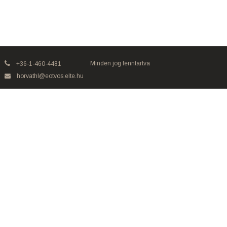
Minden jog fenntartva
+36-1-460-4481
horvathl@eotvos.elte.hu