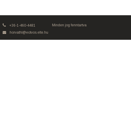
Minden jog fenntartva
+36-1-460-4481
horvathl@eotvos.elte.hu