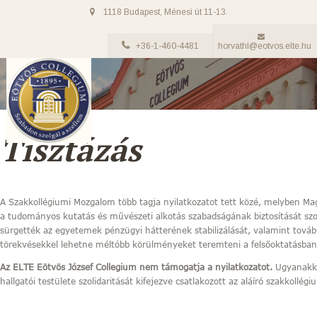
1118 Budapest, Ménesi út 11-13.
+36-1-460-4481
horvathl@eotvos.elte.hu
Tisztázás
A Szakkollégiumi Mozgalom több tagja nyilatkozatot tett közé, melyben Ma
a tudományos kutatás és művészeti alkotás szabadságának biztosítását sz
sürgették az egyetemek pénzügyi hátterének stabilizálását, valamint továb
törekvésekkel lehetne méltóbb körülményeket teremteni a felsőoktatásban
Az ELTE Eötvös József Collegium nem támogatja a nyilatkozatot.
Ugyanakkor
hallgatói testülete szolidaritását kifejezve csatlakozott az aláíró szakkollég