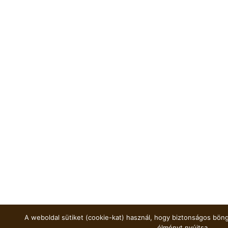
A weboldal sütiket (cookie-kat) használ, hogy biztonságos böng
élményt nyújtsa.