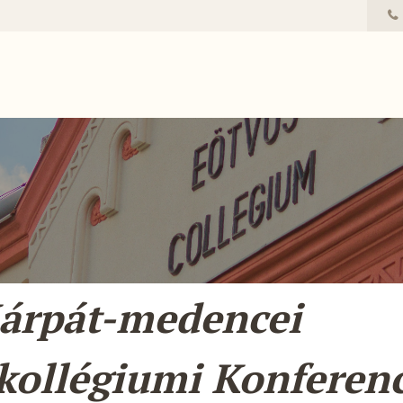
Kárpát-medencei
kollégiumi Konferen