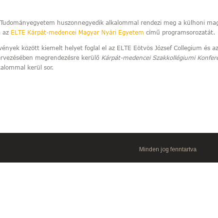
 Tudományegyetem huszonnegyedik alkalommal rendezi meg a külhoni ma
a az
ELTE Kárpát-medencei Magyar Nyári Egyetem
című programsorozatát.
ények között kiemelt helyet foglal el az ELTE Eötvös József Collegium és 
ervezésében megrendezésre kerülő
Kárpát-medencei Szakkollégiumi Konfer
alommal kerül sor.
Minden jog fenntartva