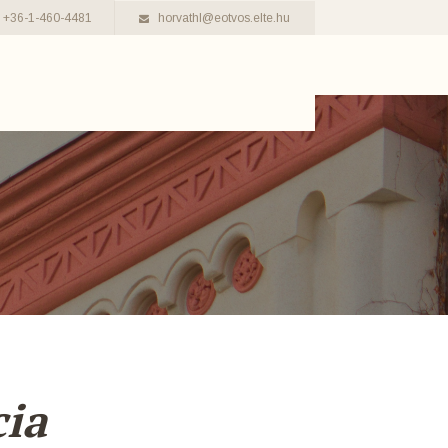
+36-1-460-4481
horvathl@eotvos.elte.hu
cia