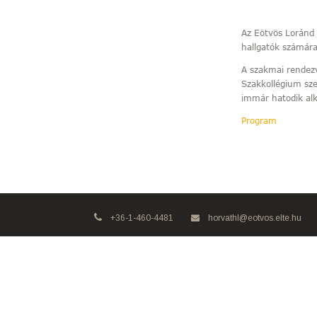
Az Eötvös Loránd
hallgatók számár
A szakmai rendezv
Szakkollégium sz
immár hatodik alk
Program
+36-1-460-4481
horvathl@eotvos.elte.hu