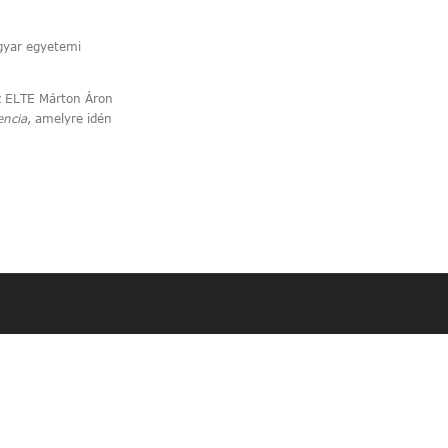
gyar egyetemi
az ELTE Márton Áron
encia
, amelyre idén