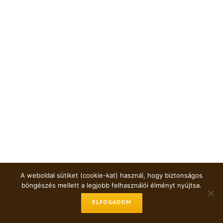
A weboldal sütiket (cookie-kat) használ, hogy biztonságos
böngészés mellett a legjobb felhasználói élményt nyújtsa.
ELFOGADOM