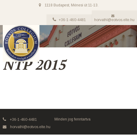
1118 Budapest, Ménesi út 11-13.
+36-1-460-4481
horvathl@eotvos.elte.hu
NTP 2015
Minden jog fenntartva
+36-1-460-4481
horvathl@eotvos.elte.hu