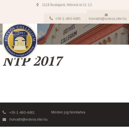
1118 Budapest, Ménesi út 11-13.
+36-1-460-4481
horvathl@eotvos.elte.hu
NTP 2017
Minden jog fenntartva
+36-1-460-4481
horvathl@eotvos.elte.hu