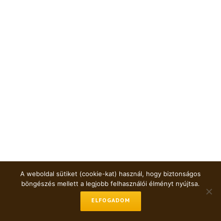
A weboldal sütiket (cookie-kat) használ, hogy biztonságos
böngészés mellett a legjobb felhasználói élményt nyújtsa.
ELFOGADOM