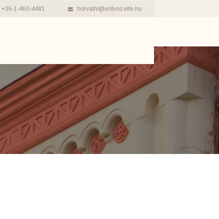
+36-1-460-4481
horvathl@eotvos.elte.hu