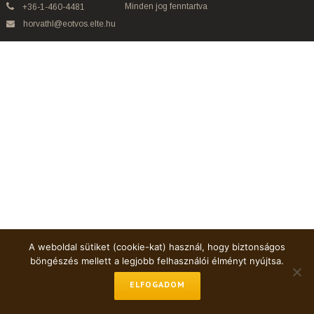
Minden jog fenntartva
+36-1-460-4481
horvathl@eotvos.elte.hu
A weboldal sütiket (cookie-kat) használ, hogy biztonságos
böngészés mellett a legjobb felhasználói élményt nyújtsa.
ELFOGADOM