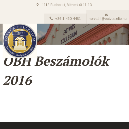
1118 Budapest, Ménesi út 11-13.
+36-1-460-4481
horvathl@eotvos.elte.hu
OBH Beszámolók
2016