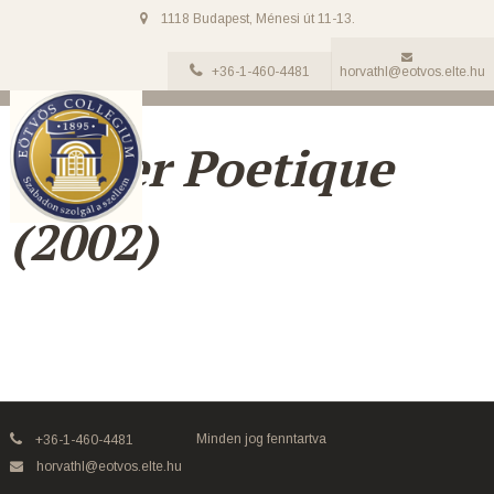
1118 Budapest, Ménesi út 11-13.
+36-1-460-4481
horvathl@eotvos.elte.hu
Penser Poetique
(2002)
Minden jog fenntartva
+36-1-460-4481
horvathl@eotvos.elte.hu