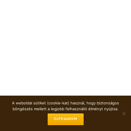
A weboldal sütiket (cookie-kat) használ, hogy biztonságos
böngészés mellett a legjobb felhasználói élményt nyújtsa.
ELFOGADOM