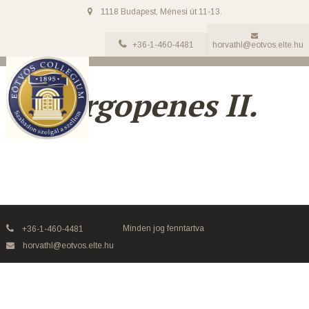
1118 Budapest, Ménesi út 11-13.
+36-1-460-4481
horvathl@eotvos.elte.hu
Periergopenes II.
Minden jog fenntartva
+36-1-460-4481
horvathl@eotvos.elte.hu