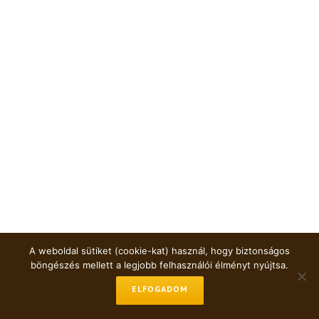
A weboldal sütiket (cookie-kat) használ, hogy biztonságos
böngészés mellett a legjobb felhasználói élményt nyújtsa.
ELFOGADOM