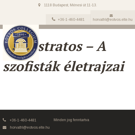
1118 Budapest, Ménesi út 11-13.
+36-1-460-4481
horvathl@eotvos.elte.hu
Philostratos – A
szofisták életrajzai
Minden jog fenntartva
+36-1-460-4481
horvathl@eotvos.elte.hu