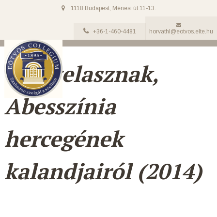
1118 Budapest, Ménesi út 11-13.
+36-1-460-4481
horvathl@eotvos.elte.hu
Rasszelasznak,
Abesszínia
hercegének
kalandjairól (2014)