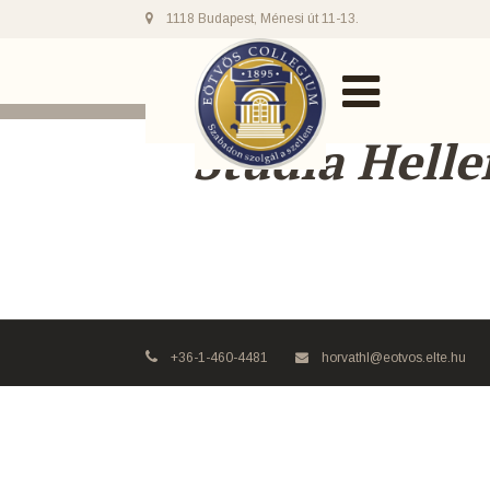
1118 Budapest, Ménesi út 11-13.
Studia Helle
+36-1-460-4481
horvathl@eotvos.elte.hu