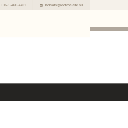
+36-1-460-4481
horvathl@eotvos.elte.hu