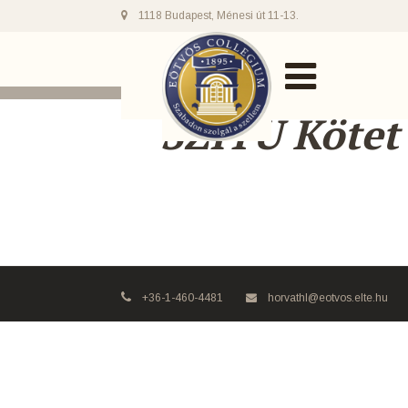
1118 Budapest, Ménesi út 11-13.
SZITU Kötet
+36-1-460-4481
horvathl@eotvos.elte.hu