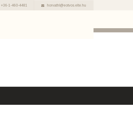
+36-1-460-4481
horvathl@eotvos.elte.hu