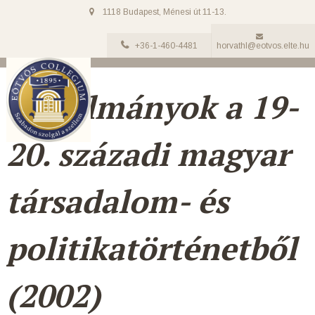
1118 Budapest, Ménesi út 11-13.
+36-1-460-4481
horvathl@eotvos.elte.hu
Tanulmányok a 19-
20. századi magyar
társadalom- és
politikatörténetből
(2002)